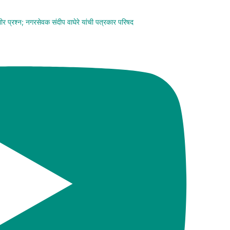
ंभीर प्रश्न; नगरसेवक संदीप वाघेरे यांची पत्रकार परिषद