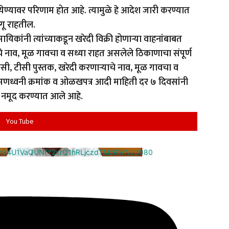
ेण्यावर परिणाम होत आहे. त्यामुळे हे आदेश जारी करण्यात
गू राहतील.
सायिकांनी त्यांच्याकडून खरेदी विक्री होणाऱ्या वाहनांबाबत
चे नाव, मूळ गावचा व सध्या राहत असलेले ठिकाणाचा संपूर्ण
आरसी, टीसी पुस्तक, खरेदी करणाऱ्याचे नाव, मूळ गावचा व
भ्रमणध्वनी क्रमांक व ओळखपत्र आदी माहिती दर ७ दिवसांनी
त नमूद करण्यात आले आहे.
You Tube
cm94U1VaQUNfY2xrQ1hRLjczdTMzRWNJd080