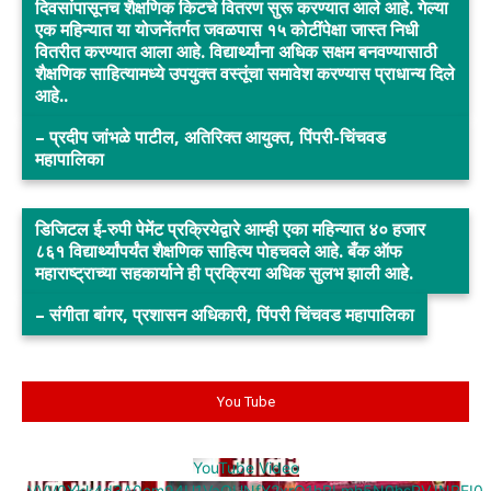
दिवसांपासूनच शैक्षणिक किटचे वितरण सुरू करण्यात आले आहे. गेल्या
एक महिन्यात या योजनेंतर्गत जवळपास १५ कोटींपेक्षा जास्त निधी
वितरीत करण्यात आला आहे. विद्यार्थ्यांना अधिक सक्षम बनवण्यासाठी
शैक्षणिक साहित्यामध्ये उपयुक्त वस्तूंचा समावेश करण्यास प्राधान्य दिले
आहे..
– प्रदीप जांभळे पाटील, अतिरिक्त आयुक्त, पिंपरी-चिंचवड
महापालिका
डिजिटल ई-रुपी पेमेंट प्रक्रियेद्वारे आम्ही एका महिन्यात ४० हजार
८६१ विद्यार्थ्यांपर्यंत शैक्षणिक साहित्य पोहचवले आहे. बँक ऑफ
महाराष्ट्राच्या सहकार्याने ही प्रक्रिया अधिक सुलभ झाली आहे.
– संगीता बांगर, प्रशासन अधिकारी, पिंपरी चिंचवड महापालिका
You Tube
YouTube Video
VVV0Ykk4d3A0cm94U1VaQUNfY2xrQ1hRLmh5N0hsRVJNREI0