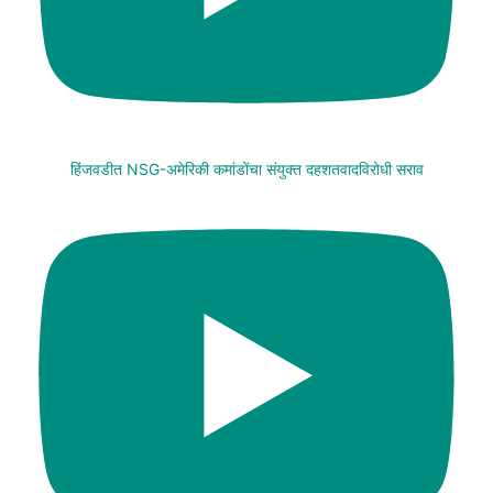
हिंजवडीत NSG-अमेरिकी कमांडोंचा संयुक्त दहशतवादविरोधी सराव