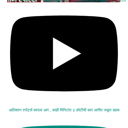
आलिशान स्पोर्ट्स कारला आग , काही मिनिटांत ३ कोटींची कार आगीत जळून खाक