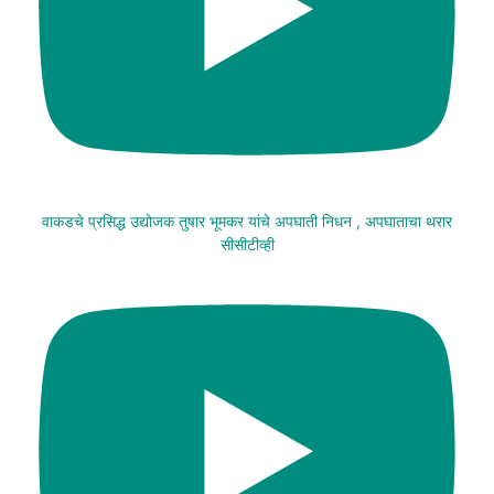
वाकडचे प्रसिद्ध उद्योजक तुषार भूमकर यांचे अपघाती निधन , अपघाताचा थरार
सीसीटीव्ही