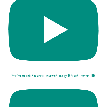
शिवसेना कोणाची ? हे अख्या महाराष्ट्राने दाखवून दिले आहे - एकनाथ शिंदे