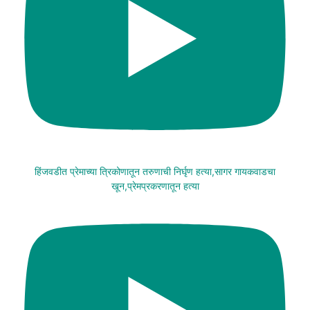
हिंजवडीत प्रेमाच्या त्रिकोणातून तरुणाची निर्घृण हत्या,सागर गायकवाडचा
खून,प्रेमप्रकरणातून हत्या