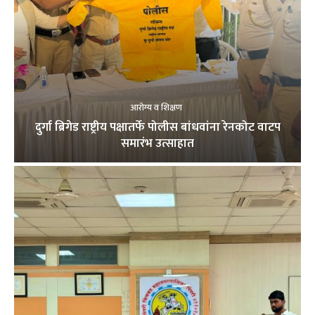
आरोग्य व शिक्षण
दुर्गा ब्रिगेड राष्ट्रीय पक्षातर्फे पोलीस बांधवांना रेनकोट वाटप
समारंभ उत्साहात