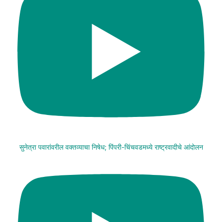
सुनेत्रा पवारांवरील वक्तव्याचा निषेध; पिंपरी-चिंचवडमध्ये राष्ट्रवादीचे आंदोलन