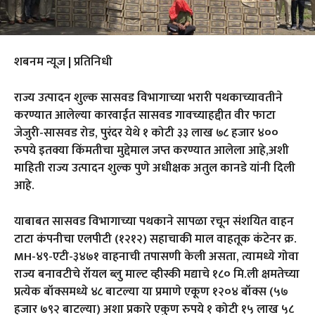
शबनम न्यूज | प्रतिनिधी
राज्य उत्पादन शुल्क सासवड विभागाच्या भरारी पथकाच्यावतीने
करण्यात आलेल्या कारवाईत सासवड गावच्याहद्दीत वीर फाटा
जेजुरी-सासवड रोड, पुरंदर येथे १ कोटी ३३ लाख ७८ हजार ४००
रुपये इतक्या किंमतीचा मुद्देमाल जप्त करण्यात आलेला आहे,अशी
माहिती राज्य उत्पादन शुल्क पुणे अधीक्षक अतुल कानडे यांनी दिली
आहे.
याबाबत सासवड विभागाच्या पथकाने सापळा रचून संशयित वाहन
टाटा कंपनीचा एलपीटी (१२१२) सहाचाकी माल वाहतूक कंटेनर क्र.
MH-४९-एटी-३४७१ वाहनाची तपासणी केली असता, त्यामध्ये गोवा
राज्य बनावटीचे रॉयल ब्लु माल्ट व्हीस्की मद्याचे १८० मि.ली क्षमतेच्या
प्रत्येक बॉक्समध्ये ४८ बाटल्या या प्रमाणे एकूण १२०४ बॉक्स (५७
हजार ७९२ बाटल्या) अशा प्रकारे एकुण रुपये १ कोटी १५ लाख ५८