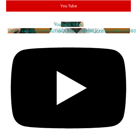
You Tube
YouTube Video
VVV0Ykk4d3A0cm94U1VaQUNfY2xrQ1hRLjczdTMzRWNJd080