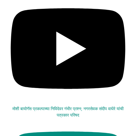
मोशी बायोगॅस प्रकल्पाच्या निविदेवर गंभीर प्रश्न; नगरसेवक संदीप वाघेरे यांची
पत्रकार परिषद