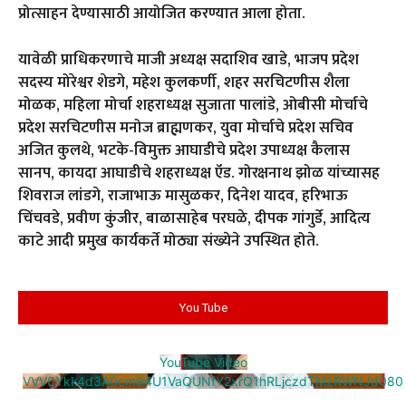
प्रोत्साहन देण्यासाठी आयोजित करण्यात आला होता.
यावेळी प्राधिकरणाचे माजी अध्यक्ष सदाशिव खाडे, भाजप प्रदेश
सदस्य मोरेश्वर शेडगे, महेश कुलकर्णी, शहर सरचिटणीस शैला
मोळक, महिला मोर्चा शहराध्यक्ष सुजाता पालांडे, ओबीसी मोर्चाचे
प्रदेश सरचिटणीस मनोज ब्राह्मणकर, युवा मोर्चाचे प्रदेश सचिव
अजित कुलथे, भटके-विमुक्त आघाडीचे प्रदेश उपाध्यक्ष कैलास
सानप, कायदा आघाडीचे शहराध्यक्ष ऍड. गोरक्षनाथ झोळ यांच्यासह
शिवराज लांडगे, राजाभाऊ मासुळकर, दिनेश यादव, हरिभाऊ
चिंचवडे, प्रवीण कुंजीर, बाळासाहेब परघळे, दीपक गांगुर्डे, आदित्य
काटे आदी प्रमुख कार्यकर्ते मोठ्या संख्येने उपस्थित होते.
You Tube
YouTube Video
VVV0Ykk4d3A0cm94U1VaQUNfY2xrQ1hRLjczdTMzRWNJd080