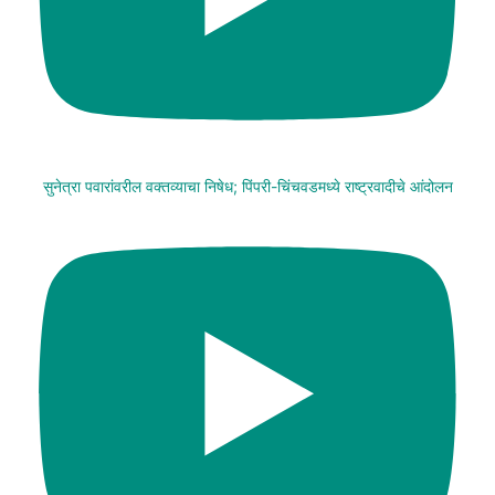
सुनेत्रा पवारांवरील वक्तव्याचा निषेध; पिंपरी-चिंचवडमध्ये राष्ट्रवादीचे आंदोलन