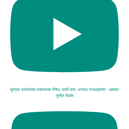
सुनेत्रा पवारांवरील वक्तव्याचा निषेध; माफी मागा, अन्यथा जनआक्रोश : आमदार
सुनील शेळके