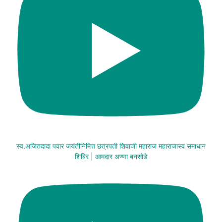
स्व.अजितदादा पवार जयंतीनिमित्त छत्रपती शिवाजी महाराज महाराजास्व समाधान
शिबिर | आमदार अण्णा बनसोडे