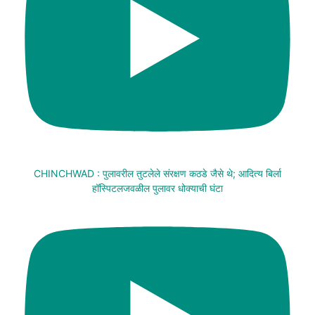
CHINCHWAD : पुलावरील तुटलेले संरक्षण कठडे जैसे थे; आदित्य बिर्ला
हॉस्पिटलजवळील पुलावर धोक्याची घंटा