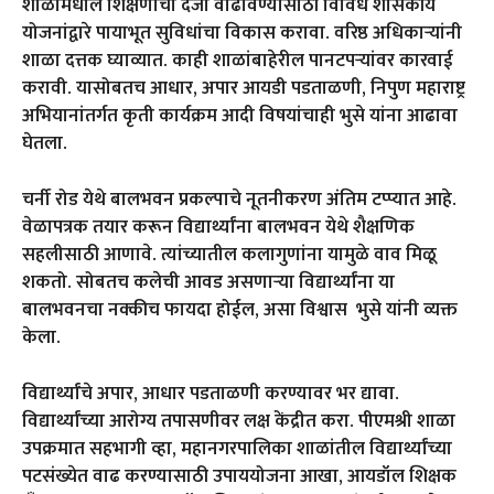
शाळांमधील शिक्षणाचा दर्जा वाढविण्यासाठी विविध शासकीय
योजनांद्वारे पायाभूत सुविधांचा विकास करावा. वरिष्ठ अधिकाऱ्यांनी
शाळा दत्तक घ्याव्यात. काही शाळांबाहेरील पानटपऱ्यांवर कारवाई
करावी. यासोबतच आधार, अपार आयडी पडताळणी, निपुण महाराष्ट्र
अभियानांतर्गत कृती कार्यक्रम आदी विषयांचाही भुसे यांना आढावा
घेतला.
चर्नी रोड येथे बालभवन प्रकल्पाचे नूतनीकरण अंतिम टप्प्यात आहे.
वेळापत्रक तयार करून विद्यार्थ्यांना बालभवन येथे शैक्षणिक
सहलीसाठी आणावे. त्यांच्यातील कलागुणांना यामुळे वाव मिळू
शकतो. सोबतच कलेची आवड असणाऱ्या विद्यार्थ्यांना या
बालभवनचा नक्कीच फायदा होईल, असा विश्वास भुसे यांनी व्यक्त
केला.
विद्यार्थ्यांचे अपार, आधार पडताळणी करण्यावर भर द्यावा.
विद्यार्थ्यांच्या आरोग्य तपासणीवर लक्ष केंद्रीत करा. पीएमश्री शाळा
उपक्रमात सहभागी व्हा, महानगरपालिका शाळांतील विद्यार्थ्यांच्या
पटसंख्येत वाढ करण्यासाठी उपाययोजना आखा, आयडॉल शिक्षक