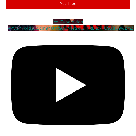
You Tube
YouTube Video
VVV0Ykk4d3A0cm94U1VaQUNfY2xrQ1hRLncxTU9XdU9wZmZj