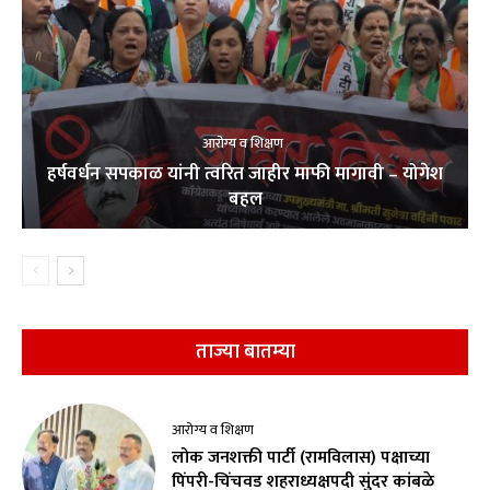
आरोग्य व शिक्षण
हर्षवर्धन सपकाळ यांनी त्वरित जाहीर माफी मागावी – योगेश
बहल
ताज्या बातम्या
आरोग्य व शिक्षण
लोक जनशक्ती पार्टी (रामविलास) पक्षाच्या
पिंपरी-चिंचवड शहराध्यक्षपदी सुंदर कांबळे