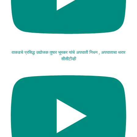
वाकडचे प्रसिद्ध उद्योजक तुषार भूमकर यांचे अपघाती निधन , अपघाताचा थरार
सीसीटीव्ही