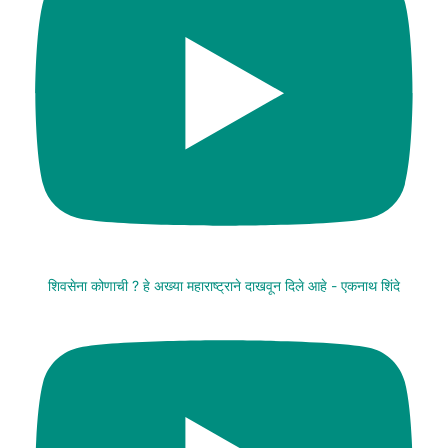
शिवसेना कोणाची ? हे अख्या महाराष्ट्राने दाखवून दिले आहे - एकनाथ शिंदे