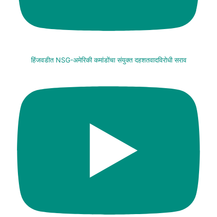
हिंजवडीत NSG-अमेरिकी कमांडोंचा संयुक्त दहशतवादविरोधी सराव