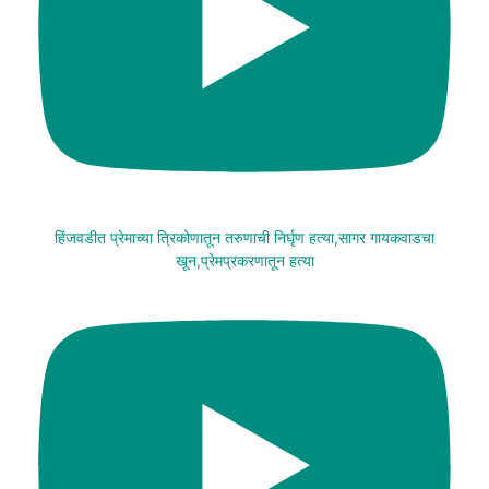
हिंजवडीत प्रेमाच्या त्रिकोणातून तरुणाची निर्घृण हत्या,सागर गायकवाडचा
खून,प्रेमप्रकरणातून हत्या