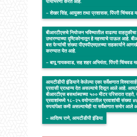
पायाभरणी करत आहे.
– शेखर सिंह, आयुक्त तथा प्रशासक, पिंपरी चिंचवड 
बीआरटीएसचे नियोजन भविष्यातील वाढत्या वाहतुकीचा 
उभारण्याच्या दृष्टिकोनातून हे महत्त्वाचे पाऊल आहे. 
बस फेऱ्यांची संख्या पीएमपीएमएलच्या सहकार्याने आणखी
करण्यात येत आहे.
– बापू गायकवाड, सह शहर अभियंता, पिंपरी चिंचवड 
आयटीडीपी इंडियाने केलेल्या एका सर्वेक्षणात विश्वास
प्रवासी प्राधान्य देत असल्याचे दिसून आले आहे. आयट
बीआरटीएस बसथांब्याच्या ५०० मीटर परिसरात राहते, त्
प्रवाशांमध्ये १८–२५ वयोगटातील प्रवाशांची संख्या ४७ 
रुपयांपेक्षा कमी असल्याचेही या सर्वेक्षणात समोर आले 
– आदित्य राणे, आयटीडीपी इंडिया