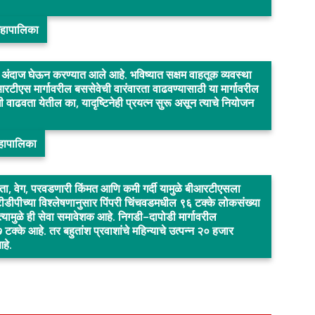
महापालिका
अंदाज घेऊन करण्यात आले आहे. भविष्यात सक्षम वाहतूक व्यवस्था
बीआरटीएस मार्गावरील बससेवेची वारंवारता वाढवण्यासाठी या मार्गावरील
 वाढवता येतील का, यादृष्टिनेही प्रयत्न सुरू असून त्याचे नियोजन
महापालिका
ार्हता, वेग, परवडणारी किंमत आणि कमी गर्दी यामुळे बीआरटीएसला
ीडीपीच्या विश्लेषणानुसार पिंपरी चिंचवडमधील ९६ टक्के लोकसंख्या
यामुळे ही सेवा समावेशक आहे. निगडी–दापोडी मार्गावरील
टक्के आहे. तर बहुतांश प्रवाशांचे महिन्याचे उत्पन्न २० हजार
आहे.