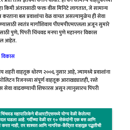
रति तास इतक्या वेगाने धावते. हा वेग सामान्य वाहतुकीच्या
दहा किमी अंतरासाठी फक्त वीस मिनिटे लागतात, जे सामान्य
ास करताना बस प्रवाशांचा वेळ वाचत असल्यामुळेच ही सेवा
यासाठी स्वतंत्र मार्गांशिवाय पीएमपीएमएलला अजून सुमारे
ठी पुणे, पिंपरी चिंचवड मनपा पुणे महानगर विकास
शील आहेत.
ा विकास
 शहरी वाहतूक धोरण २००६ नुसार आहे, ज्यामध्ये प्रवाशांना
रोपोलिटन रिजनच्या संपूर्ण वाहतूक आराखड्यातही, रस्ते
सेवा वाढवण्याची शिफारस असून त्यानुसारच पिंपरी
चिंचवड महापालिकेने बीआरटीएसमध्ये योग्य वेळी केलेल्या
्र बदल घडला आहे. गर्दीच्या वेळी दर ९० सेकंदांनी एक बस आणि
कमी करत नाही, तर शाश्वत आणि नागरिक-केंद्रित वाहतूक पद्धतीची