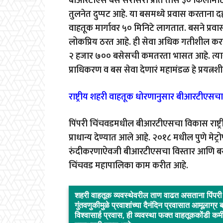
बीआरटीएस बस सरासरी प्रति तास ३० किलोमीटर प्
तुलनेत दुप्पट आहे. या बसमध्ये प्रवास करताना 
वाहतूक मार्गावर ५० मिनिटे लागतात. बसने प्रव
लोकप्रिय ठरत आहे. ही सेवा अधिक गतीशील करण्
२ हजार ७०० बसेसची कमतरता भासत आहे. त्यासा
प्राधिकरण व बस सेवा देणारं महामंडळ हे प्रयत्न
राष्ट्रीय शहरी वाहतूक धोरणानुसार बीआरटीएसच
पिंपरी चिंचवडमधील बीआरटीएसचा विकास राष्ट्रीय
प्राधान्य देण्यात आले आहे. २०१८ मधील पुणे मेट्
रुंदीकरणाऐवजी बीआरटीएसचा विस्तार आणि बस 
चिंचवड महापालिका काम करीत आहे.
शहरी वाहतूक व्यवस्थेवरील ताण वाढत असताना पिंपरी 
गुंतवणुकीमुळे प्रवाशांच्या दैनंदिन प्रवासात आमूलाग
विश्वासार्ह प्रवास, ही व्यवस्था फक्त वाहतूककोंडी 