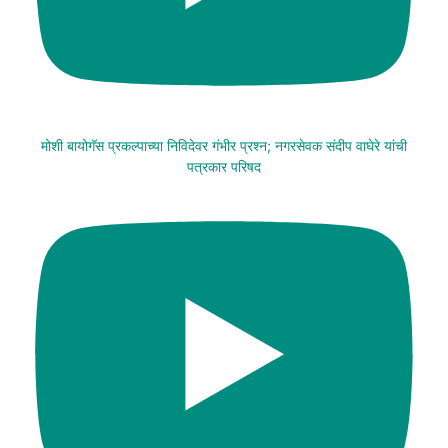
मोशी बायोगॅस प्रकल्पाच्या निविदेवर गंभीर प्रश्न; नगरसेवक संदीप वाघेरे यांची
पत्रकार परिषद