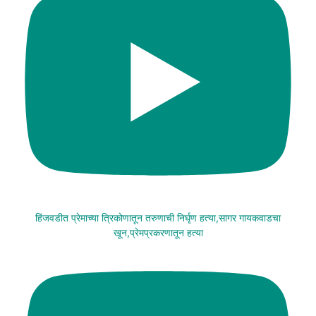
हिंजवडीत प्रेमाच्या त्रिकोणातून तरुणाची निर्घृण हत्या,सागर गायकवाडचा
खून,प्रेमप्रकरणातून हत्या