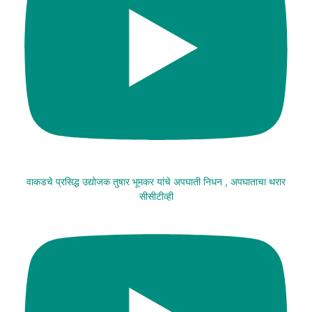
वाकडचे प्रसिद्ध उद्योजक तुषार भूमकर यांचे अपघाती निधन , अपघाताचा थरार
सीसीटीव्ही