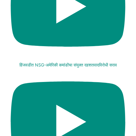
हिंजवडीत NSG-अमेरिकी कमांडोंचा संयुक्त दहशतवादविरोधी सराव