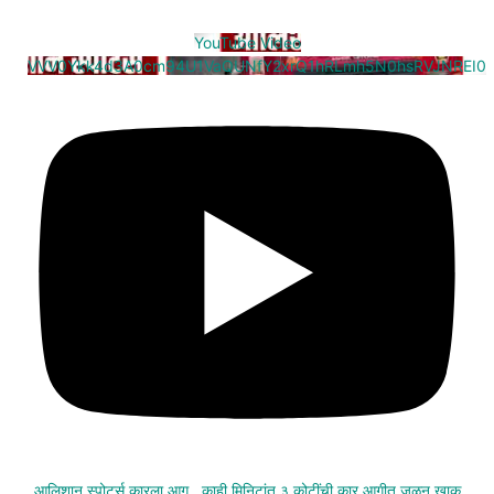
YouTube Video
VVV0Ykk4d3A0cm94U1VaQUNfY2xrQ1hRLmh5N0hsRVJNREI0
आलिशान स्पोर्ट्स कारला आग , काही मिनिटांत ३ कोटींची कार आगीत जळून खाक