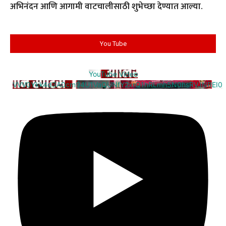
अभिनंदन आणि आगामी वाटचालीसाठी शुभेच्छा देण्यात आल्या.
You Tube
YouTube Video
VVV0Ykk4d3A0cm94U1VaQUNfY2xrQ1hRLmh5N0hsRVJNREI0