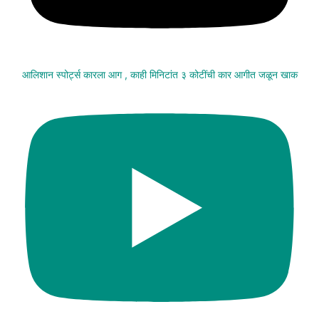
आलिशान स्पोर्ट्स कारला आग , काही मिनिटांत ३ कोटींची कार आगीत जळून खाक