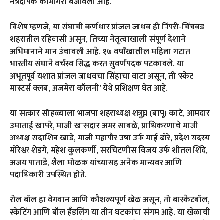
नेत्रदीपक कामगिरी बजावली आहे.
विशेष म्हणजे, या संघाची कर्णधार प्रांजल जाधव ही पिंपरी-चिंचवड
शहरातील रहिवासी असून, तिच्या नेतृत्वाखाली संपूर्ण देशाने
अभिमानाने मान उंचावली आहे. १७ वर्षांखालील महिला गटात
भारतीय संघाने वर्चस्व सिद्ध करत सुवर्णपदक पटकावले. या
अभूतपूर्व यशात प्रांजल जाधवचा सिंहाचा वाटा असून, ती ‘स्केट
मास्टर्स क्लब, अजमेरा कॉलनी’ येथे प्रशिक्षण घेत आहे.
या सत्कार सोहळ्याला भाजपा शहराध्यक्ष शत्रुघ्न (बापू) काटे, आमदार
उमाताई खापरे, माजी खासदार अमर साबळे, प्राधिकरणाचे माजी
अध्यक्ष सदाशिव खाडे, माजी महापौर उषा उर्फ माई ढोरे, प्रदेश सदस्य
मोरेश्वर शेडगे, महेश कुलकर्णी, सरचिटणीस विजय उर्फ शीतल शिंदे,
अजय पाताडे, शैला मोळक यांच्यासह अनेक मान्यवर आणि
पदाधिकारी उपस्थित होते.
रोल बॉल हा वेगवान आणि कौशल्यपूर्ण खेळ असून, तो बास्केटबॉल,
स्केटिंग आणि बॉल हँडलिंग या तीन घटकांचा संगम आहे. या खेळाची