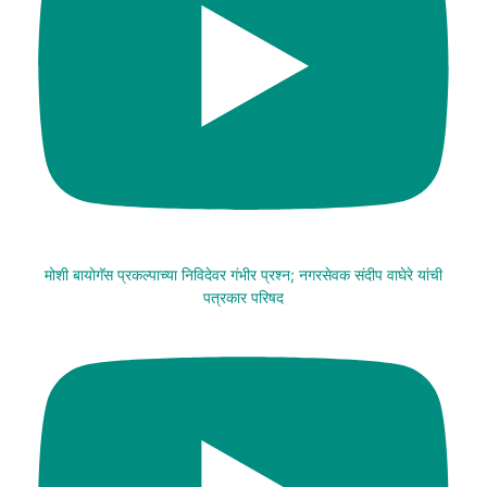
मोशी बायोगॅस प्रकल्पाच्या निविदेवर गंभीर प्रश्न; नगरसेवक संदीप वाघेरे यांची
पत्रकार परिषद