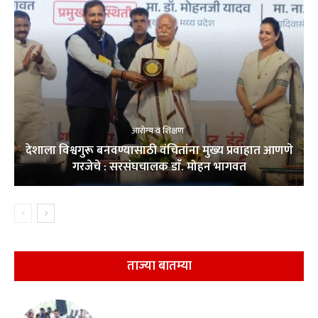
आरोग्य व शिक्षण
देशाला विश्वगुरू बनवण्यासाठी वंचितांना मुख्य प्रवाहात आणणे
गरजेचे : सरसंघचालक डाॅ. मोहन भागवत
ताज्या बातम्या