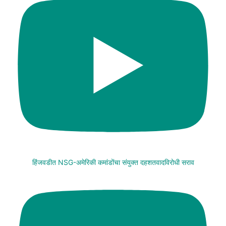
हिंजवडीत NSG-अमेरिकी कमांडोंचा संयुक्त दहशतवादविरोधी सराव