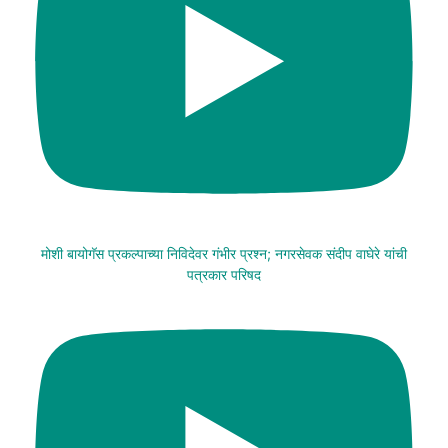
मोशी बायोगॅस प्रकल्पाच्या निविदेवर गंभीर प्रश्न; नगरसेवक संदीप वाघेरे यांची
पत्रकार परिषद