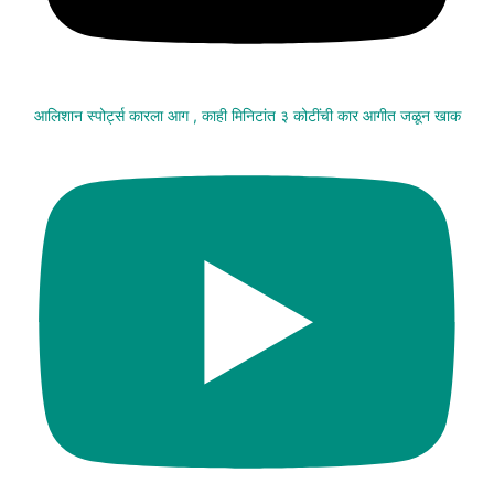
आलिशान स्पोर्ट्स कारला आग , काही मिनिटांत ३ कोटींची कार आगीत जळून खाक