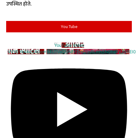
उपस्थित होते.
You Tube
YouTube Video
VVV0Ykk4d3A0cm94U1VaQUNfY2xrQ1hRLmh5N0hsRVJNREI0