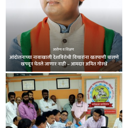
आरोग्य व शिक्षण
आंदोलनाच्या नावाखाली देशविरोधी विचारांना खतपाणी घालणे
खपवून घेतले जाणार नाही – आमदार अमित गोरखे