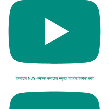
हिंजवडीत NSG-अमेरिकी कमांडोंचा संयुक्त दहशतवादविरोधी सराव