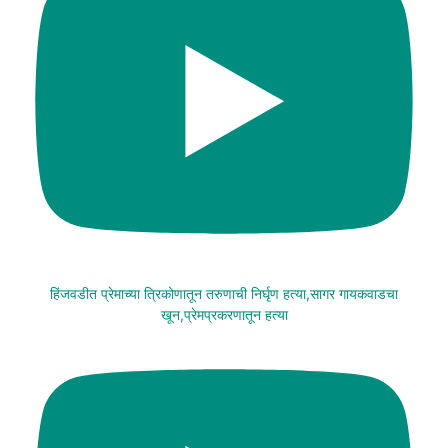
हिंजवडीत प्रेमाच्या त्रिकोणातून तरुणाची निर्घृण हत्या,सागर गायकवाडचा
खून,प्रेमप्रकरणातून हत्या