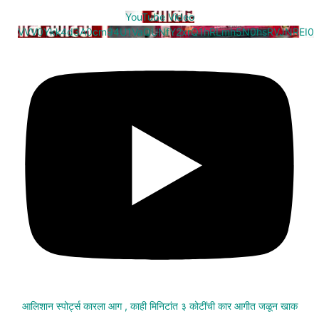
YouTube Video
VVV0Ykk4d3A0cm94U1VaQUNfY2xrQ1hRLmh5N0hsRVJNREI0
आलिशान स्पोर्ट्स कारला आग , काही मिनिटांत ३ कोटींची कार आगीत जळून खाक