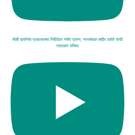
मोशी बायोगॅस प्रकल्पाच्या निविदेवर गंभीर प्रश्न; नगरसेवक संदीप वाघेरे यांची
पत्रकार परिषद