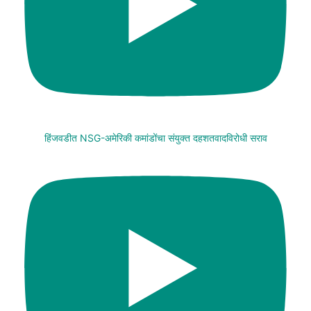
हिंजवडीत NSG-अमेरिकी कमांडोंचा संयुक्त दहशतवादविरोधी सराव