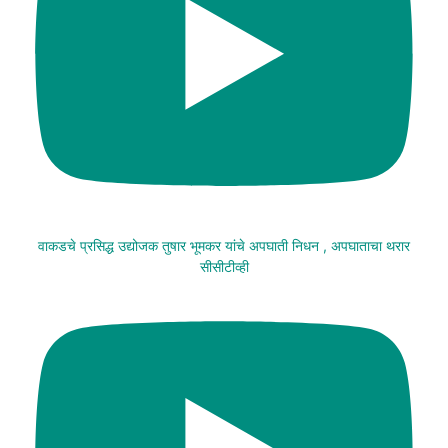
वाकडचे प्रसिद्ध उद्योजक तुषार भूमकर यांचे अपघाती निधन , अपघाताचा थरार
सीसीटीव्ही