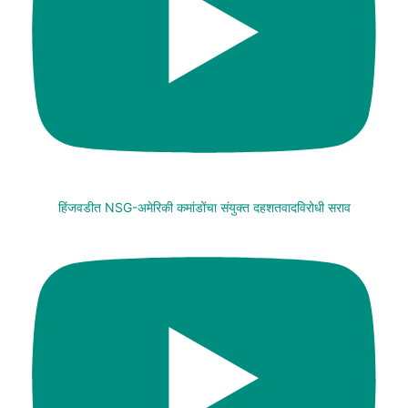
हिंजवडीत NSG-अमेरिकी कमांडोंचा संयुक्त दहशतवादविरोधी सराव