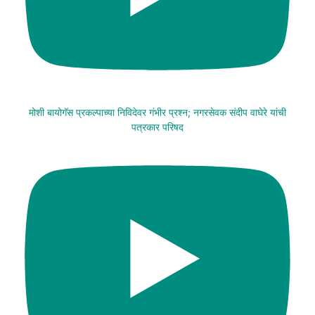
मोशी बायोगॅस प्रकल्पाच्या निविदेवर गंभीर प्रश्न; नगरसेवक संदीप वाघेरे यांची
पत्रकार परिषद