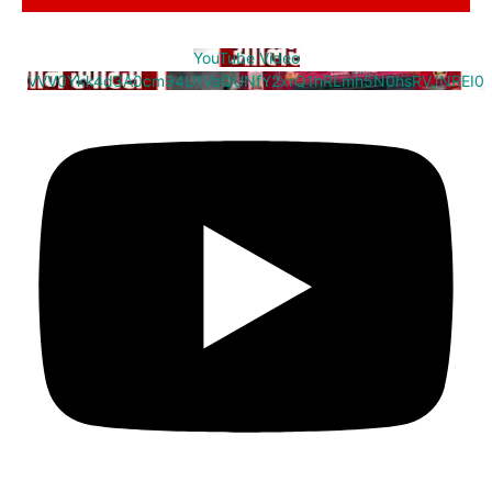
YouTube Video
VVV0Ykk4d3A0cm94U1VaQUNfY2xrQ1hRLmh5N0hsRVJNREI0