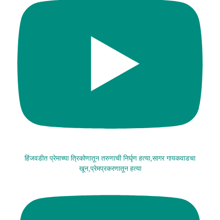
हिंजवडीत प्रेमाच्या त्रिकोणातून तरुणाची निर्घृण हत्या,सागर गायकवाडचा
खून,प्रेमप्रकरणातून हत्या