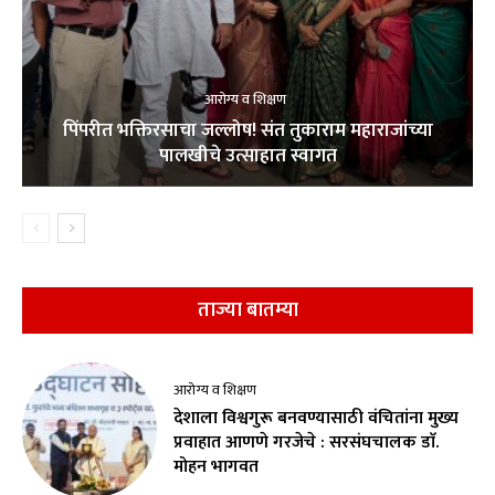
आरोग्य व शिक्षण
पिंपरीत भक्तिरसाचा जल्लोष! संत तुकाराम महाराजांच्या
पालखीचे उत्साहात स्वागत
ताज्या बातम्या
आरोग्य व शिक्षण
देशाला विश्वगुरू बनवण्यासाठी वंचितांना मुख्य
प्रवाहात आणणे गरजेचे : सरसंघचालक डाॅ.
मोहन भागवत