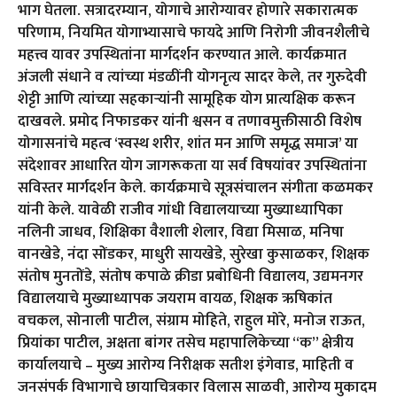
भाग घेतला. सत्रादरम्यान, योगाचे आरोग्यावर होणारे सकारात्मक
परिणाम, नियमित योगाभ्यासाचे फायदे आणि निरोगी जीवनशैलीचे
महत्त्व यावर उपस्थितांना मार्गदर्शन करण्यात आले. कार्यक्रमात
अंजली संधाने व त्यांच्या मंडळींनी योगनृत्य सादर केले, तर गुरुदेवी
शेट्टी आणि त्यांच्या सहकाऱ्यांनी सामूहिक योग प्रात्यक्षिक करून
दाखवले. प्रमोद निफाडकर यांनी श्वसन व तणावमुक्तीसाठी विशेष
योगासनांचे महत्व ‘स्वस्थ शरीर, शांत मन आणि समृद्ध समाज’ या
संदेशावर आधारित योग जागरूकता‌ या सर्व विषयांवर उपस्थितांना
सविस्तर मार्गदर्शन केले. कार्यक्रमाचे सूत्रसंचालन संगीता कळमकर
यांनी केले. यावेळी राजीव गांधी विद्यालयाच्या मुख्याध्यापिका
नलिनी जाधव, शिक्षिका वैशाली शेलार, विद्या मिसाळ, मनिषा
वानखेडे, नंदा सोंडकर, माधुरी सायखेडे, सुरेखा कुसाळकर, शिक्षक
संतोष मुनतोंडे, संतोष कपाळे क्रीडा प्रबोधिनी विद्यालय, उद्यमनगर
विद्यालयाचे मुख्याध्यापक जयराम वायळ, शिक्षक ऋषिकांत
वचकल, सोनाली पाटील, संग्राम मोहिते, राहुल मोरे, मनोज राऊत,
प्रियांका पाटील, अक्षता बांगर तसेच महापालिकेच्या “क” क्षेत्रीय
कार्यालयाचे – मुख्य आरोग्य निरीक्षक सतीश इंगेवाड, माहिती व
जनसंपर्क विभागाचे छायाचित्रकार विलास साळवी, आरोग्य मुकादम