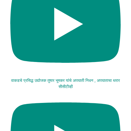
वाकडचे प्रसिद्ध उद्योजक तुषार भूमकर यांचे अपघाती निधन , अपघाताचा थरार
सीसीटीव्ही