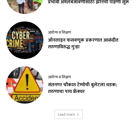
प्रभावी अंमलबजावणीसाठी झोनची पाहणी सुरू
आरोग्य व शिक्षण
ऑनलाइन फसवणूक प्रकरणात आळंदीत
तरुणाविरुद्ध गुन्हा
आरोग्य व शिक्षण
संतनगर चौकात टेम्पोची बुलेटला धडक;
तरुणाचा पाय फ्रॅक्चर
Load more