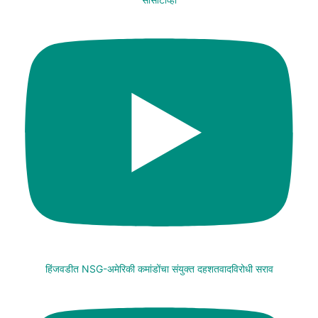
हिंजवडीत NSG-अमेरिकी कमांडोंचा संयुक्त दहशतवादविरोधी सराव