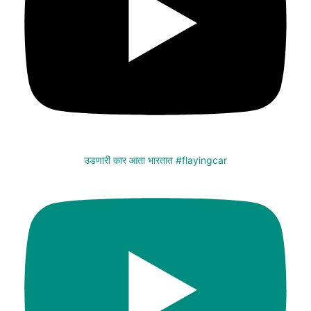
उडणारी कार आता भारतात #flayingcar