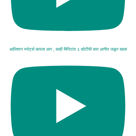
आलिशान स्पोर्ट्स कारला आग , काही मिनिटांत ३ कोटींची कार आगीत जळून खाक