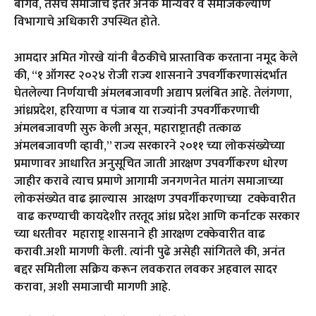
बागवे, तसेच समाजाचे इतर अनेक मान्यवर व समाजकल्याण
विभागाचे अधिकारी उपस्थित होते.
आमदार अमित गोरखे यांनी बैठकीचे प्रास्ताविक करताना नमूद केले
की, “१ ऑगस्ट २०२४ रोजी राज्य शासनाने उपवर्गीकरणासंदर्भात
घेतलेल्या निर्णयाची अंमलबजावणी अद्याप प्रलंबित आहे. तेलंगणा,
आंध्रप्रदेश, हरियाणा व पंजाब या राज्यांनी उपवर्गीकरणाची
अंमलबजावणी सुरु केली असून, महाराष्ट्रातही तत्काळ
अंमलबजावणी व्हावी,” राज्य सरकारने २०११ च्या लोकसंख्येच्या
प्रमाणावर आधारित अनुसूचित जाती आरक्षण उपवर्गीकरण धोरण
जाहीर करावे त्याच प्रमाणे आगामी जनगणनेत मातंग समाजाच्या
लोकसंख्येत वाढ झाल्यास आरक्षण उपवर्गीकरणाच्या टक्केवारीत
वाढ करण्याची कायदेशीर तरतूद आंध्र प्रदेश आणि कर्नाटक सरकार
च्या धरतीवर महाराष्ट्र शासनाने ही आरक्षण टक्केवारीत वाढ
करावी.अशी मागणी केली. त्यांनी पुढे असेही सांगितले की, अनंत
बद्दर समितीला सक्रिय करून लवकरात लवकर अहवाल सादर
करावा, अशी समाजाची मागणी आहे.