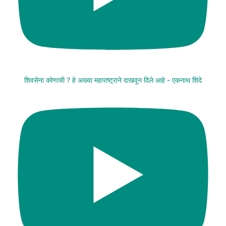
शिवसेना कोणाची ? हे अख्या महाराष्ट्राने दाखवून दिले आहे - एकनाथ शिंदे