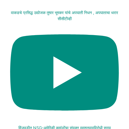
वाकडचे प्रसिद्ध उद्योजक तुषार भूमकर यांचे अपघाती निधन , अपघाताचा थरार
सीसीटीव्ही
हिंजवडीत NSG-अमेरिकी कमांडोंचा संयुक्त दहशतवादविरोधी सराव