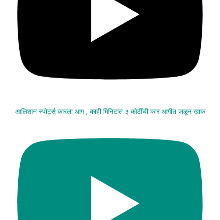
आलिशान स्पोर्ट्स कारला आग , काही मिनिटांत ३ कोटींची कार आगीत जळून खाक