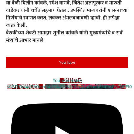
या वेळी दिलीप कांबळे, रमेश बागवे, जितेश अंतापूरकर व मारुती
वाडेकर यांनी चर्चेत सहभाग घेतला. उपस्थित मान्यवरांनी शासनाच्या
निर्णयाचे स्वागत करत, लवकर अंमलबजावणी व्हावी, ही अपेक्षा
व्यक्त केली.
बैठकीच्या शेवटी आमदार सुनील कांबळे यांनी मुख्यमंत्र्यांचे व सर्व
मंत्र्यांचे आभार मानले.
You Tube
YouTube Video
VVV0Ykk4d3A0cm94U1VaQUNfY2xrQ1hRLmh5N0hsRVJNREI0