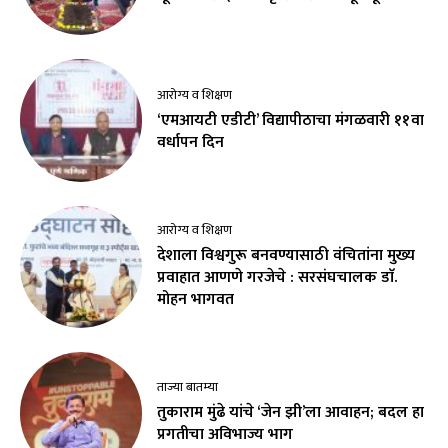
आरोग्य व शिक्षण
‘एमआयटी एडीटी’ विद्यापीठाचा मंगळवारी ११वा
वर्धापन दिन
आरोग्य व शिक्षण
देशाला विश्वगुरू बनवण्यासाठी वंचितांना मुख्य
प्रवाहात आणणे गरजेचे : सरसंघचालक डाॅ.
मोहन भागवत
ताज्या बातम्या
तुकाराम मुंढे यांचे ‘जेन झी’ला आवाहन; बदल हा
प्रगतीचा अविभाज्य भाग