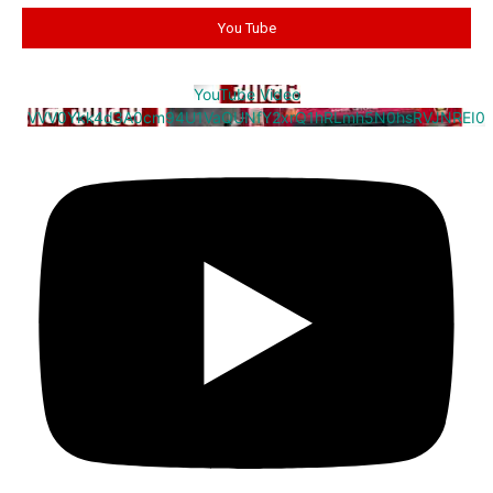
You Tube
YouTube Video
VVV0Ykk4d3A0cm94U1VaQUNfY2xrQ1hRLmh5N0hsRVJNREI0