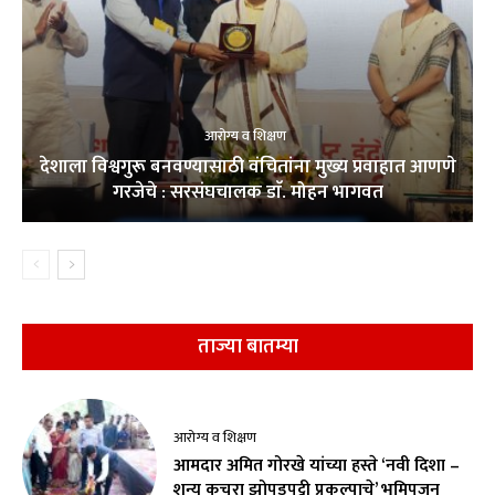
आरोग्य व शिक्षण
देशाला विश्वगुरू बनवण्यासाठी वंचितांना मुख्य प्रवाहात आणणे
गरजेचे : सरसंघचालक डाॅ. मोहन भागवत
ताज्या बातम्या
आरोग्य व शिक्षण
आमदार अमित गोरखे यांच्या हस्ते ‘नवी दिशा –
शून्य कचरा झोपडपट्टी प्रकल्पाचे’ भूमिपूजन