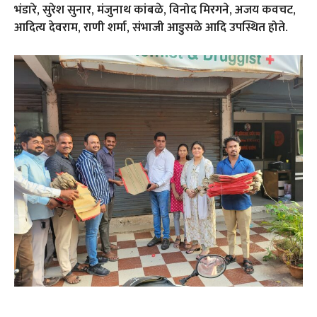
भंडारे, सुरेश सुनार, मंजुनाथ कांबळे, विनोद मिरगने, अजय कवचट,
आदित्य देवराम, राणी शर्मा, संभाजी आडुसळे आदि उपस्थित होते.