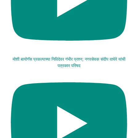
मोशी बायोगॅस प्रकल्पाच्या निविदेवर गंभीर प्रश्न; नगरसेवक संदीप वाघेरे यांची
पत्रकार परिषद