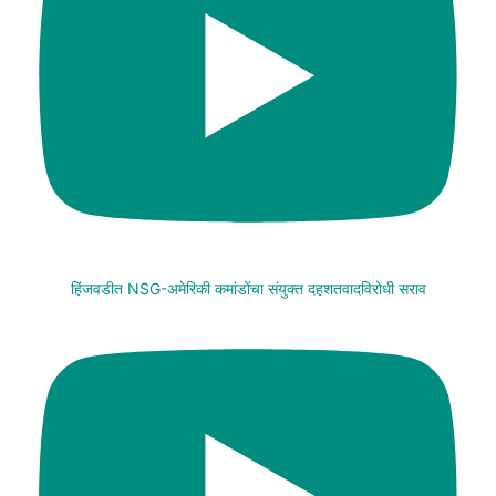
हिंजवडीत NSG-अमेरिकी कमांडोंचा संयुक्त दहशतवादविरोधी सराव