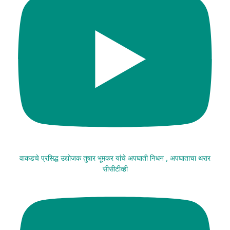
वाकडचे प्रसिद्ध उद्योजक तुषार भूमकर यांचे अपघाती निधन , अपघाताचा थरार
सीसीटीव्ही