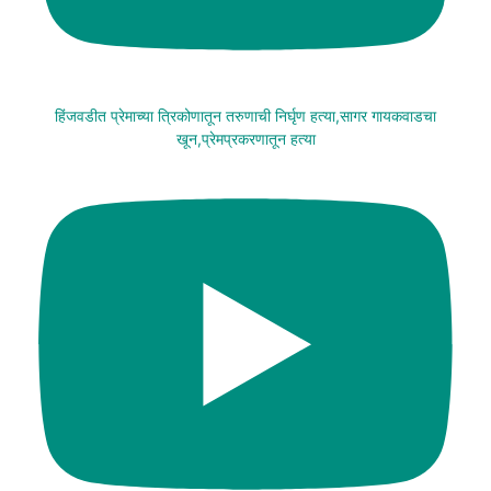
हिंजवडीत प्रेमाच्या त्रिकोणातून तरुणाची निर्घृण हत्या,सागर गायकवाडचा
खून,प्रेमप्रकरणातून हत्या