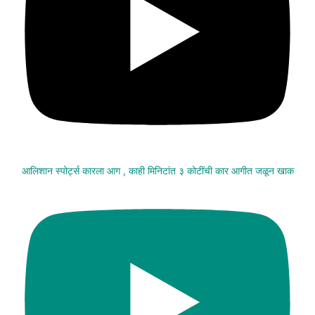
आलिशान स्पोर्ट्स कारला आग , काही मिनिटांत ३ कोटींची कार आगीत जळून खाक