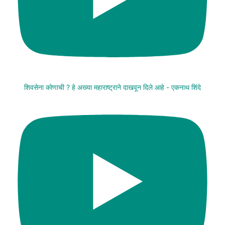
शिवसेना कोणाची ? हे अख्या महाराष्ट्राने दाखवून दिले आहे - एकनाथ शिंदे