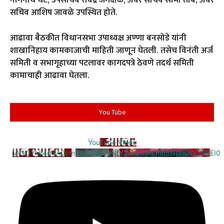
सचिव आशिष जावळे उपस्थित होते.
आढावा बैठकीत विधानसभा उपाध्यक्ष अण्णा बनसोडे यांनी
शाखानिहाय कामकाजाची माहिती जाणून घेतली. तसेच विनंती अर्ज
समिती व सभागृहाच्या पटलावर कागदपत्रे ठेवणे तदर्थ समिती
कामाचाही आढावा घेतला.
You Tube
YouTube Video
VVV0Ykk4d3A0cm94U1VaQUNfY2xrQ1hRLmh5N0hsRVJNREI0