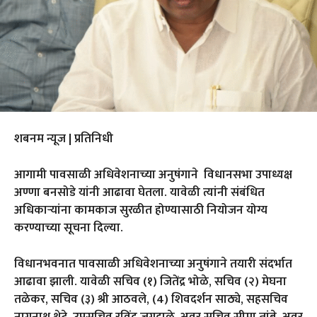
शबनम न्यूज | प्रतिनिधी
आगामी पावसाळी अधिवेशनाच्या अनुषंगाने विधानसभा उपाध्यक्ष
अण्णा बनसोडे यांनी आढावा घेतला. यावेळी त्यांनी संबंधित
अधिकाऱ्यांना कामकाज सुरळीत होण्यासाठी नियोजन योग्य
करण्याच्या सूचना दिल्या.
विधानभवनात पावसाळी अधिवेशनाच्या अनुषंगाने तयारी संदर्भात
आढावा झाली. यावेळी सचिव (१) जितेंद्र भोळे, सचिव (२) मेघना
तळेकर, सचिव (३) श्री आठवले, (4) शिवदर्शन साठ्ये, सहसचिव
नागनाथ थेटे, उपसचिव रविंद्र जगदाळे, अवर सचिव सीमा तांबे, अवर