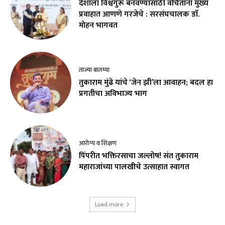
देशाला विश्वगुरू बनवण्यासाठी वंचितांना मुख्य
प्रवाहात आणणे गरजेचे : सरसंघचालक डाॅ.
मोहन भागवत
ताज्या बातम्या
तुकाराम मुंढे यांचे ‘जेन झी’ला आवाहन; बदल हा
प्रगतीचा अविभाज्य भाग
आरोग्य व शिक्षण
पिंपरीत भक्तिरसाचा जल्लोष! संत तुकाराम
महाराजांच्या पालखीचे उत्साहात स्वागत
Load more