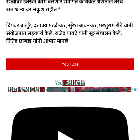
रस्त्यावर उतरून काम करणारे समर्पित कार्यकर्ते असतील तरच
सत्ताधाऱ्यांवर अंकुश राहील!’
दिगंबर बालुरे, दत्तात्रय मरळीकर, सुरेश बावनकर, परशुराम रोडे यांनी
संयोजनात सहकार्य केले. राजेंद्र घावटे यांनी सूत्रसंचालन केले.
जितेंद्र छाबडा यांनी आभार मानले.
You Tube
YouTube Video
VVV0Ykk4d3A0cm94U1VaQUNfY2xrQ1hRLmh5N0hsRVJNREI0