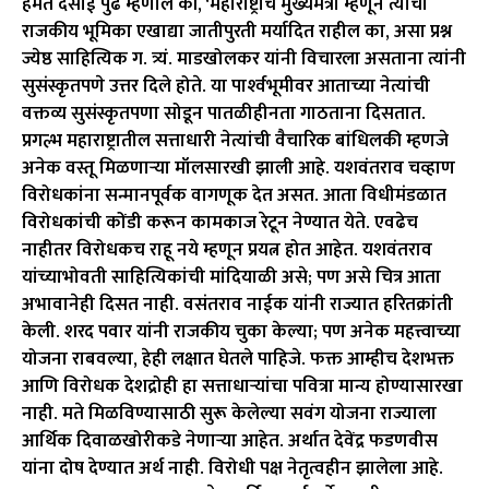
हेमंत देसाई पुढे म्हणाले की, ‘महाराष्ट्राचे मुख्यमंत्री म्हणून त्यांची
राजकीय भूमिका एखाद्या जातीपुरती मर्यादित राहील का, असा प्रश्न
ज्येष्ठ साहित्यिक ग. त्र्यं. माडखोलकर यांनी विचारला असताना त्यांनी
सुसंस्कृतपणे उत्तर दिले होते. या पार्श्‍वभूमीवर आताच्या नेत्यांची
वक्तव्य सुसंस्कृतपणा सोडून पातळीहीनता गाठताना दिसतात.
प्रगल्भ महाराष्ट्रातील सत्ताधारी नेत्यांची वैचारिक बांधिलकी म्हणजे
अनेक वस्तू मिळणाऱ्या मॉलसारखी झाली आहे. यशवंतराव चव्हाण
विरोधकांना सन्मानपूर्वक वागणूक देत असत. आता विधीमंडळात
विरोधकांची कोंडी करून कामकाज रेटून नेण्यात येते. एवढेच
नाहीतर विरोधकच राहू नये म्हणून प्रयत्न होत आहेत. यशवंतराव
यांच्याभोवती साहित्यिकांची मांदियाळी असे; पण असे चित्र आता
अभावानेही दिसत नाही. वसंतराव नाईक यांनी राज्यात हरितक्रांती
केली. शरद पवार यांनी राजकीय चुका केल्या; पण अनेक महत्त्वाच्या
योजना राबवल्या, हेही लक्षात घेतले पाहिजे. फक्त आम्हीच देशभक्त
आणि विरोधक देशद्रोही हा सत्ताधाऱ्यांचा पवित्रा मान्य होण्यासारखा
नाही. मते मिळविण्यासाठी सुरू केलेल्या सवंग योजना राज्याला
आर्थिक दिवाळखोरीकडे नेणाऱ्या आहेत. अर्थात देवेंद्र फडणवीस
यांना दोष देण्यात अर्थ नाही. विरोधी पक्ष नेतृत्वहीन झालेला आहे.