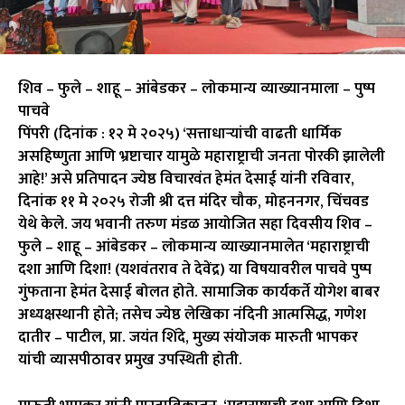
शिव – फुले – शाहू – आंबेडकर – लोकमान्य व्याख्यानमाला – पुष्प
पाचवे
पिंपरी (दिनांक : १२ मे २०२५) ‘सत्ताधाऱ्यांची वाढती धार्मिक
असहिष्णुता आणि भ्रष्टाचार यामुळे महाराष्ट्राची जनता पोरकी झालेली
आहे!’ असे प्रतिपादन ज्येष्ठ विचारवंत हेमंत देसाई यांनी रविवार,
दिनांक ११ मे २०२५ रोजी श्री दत्त मंदिर चौक, मोहननगर, चिंचवड
येथे केले. जय भवानी तरुण मंडळ आयोजित सहा दिवसीय शिव –
फुले – शाहू – आंबेडकर – लोकमान्य व्याख्यानमालेत ‘महाराष्ट्राची
दशा आणि दिशा! (यशवंतराव ते देवेंद्र) या विषयावरील पाचवे पुष्प
गुंफताना हेमंत देसाई बोलत होते. सामाजिक कार्यकर्ते योगेश बाबर
अध्यक्षस्थानी होते; तसेच ज्येष्ठ लेखिका नंदिनी आत्मसिद्ध, गणेश
दातीर – पाटील, प्रा. जयंत शिंदे, मुख्य संयोजक मारुती भापकर
यांची व्यासपीठावर प्रमुख उपस्थिती होती.