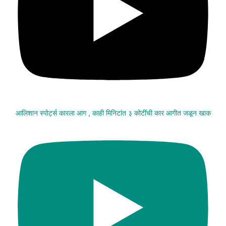
आलिशान स्पोर्ट्स कारला आग , काही मिनिटांत ३ कोटींची कार आगीत जळून खाक