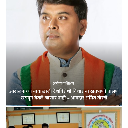
आरोग्य व शिक्षण
आंदोलनाच्या नावाखाली देशविरोधी विचारांना खतपाणी घालणे
खपवून घेतले जाणार नाही – आमदार अमित गोरखे