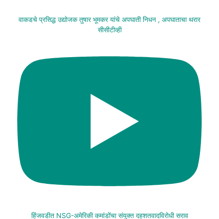
वाकडचे प्रसिद्ध उद्योजक तुषार भूमकर यांचे अपघाती निधन , अपघाताचा थरार
सीसीटीव्ही
हिंजवडीत NSG-अमेरिकी कमांडोंचा संयुक्त दहशतवादविरोधी सराव