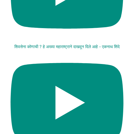
शिवसेना कोणाची ? हे अख्या महाराष्ट्राने दाखवून दिले आहे - एकनाथ शिंदे