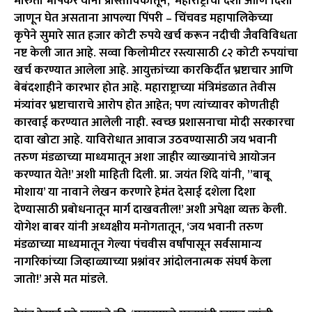
मारुती भापकर यांनी प्रास्ताविकातून, ‘महाराष्ट्राची दशा आणि दिशा
जाणून घेत असताना आपल्या पिंपरी – चिंचवड महापालिकेच्या
कृपेने सुमारे सात हजार कोटी रुपये खर्च करून नदीची जैवविविधता
नष्ट केली जात आहे. सव्वा किलोमीटर रस्त्यासाठी ८२ कोटी रुपयांचा
खर्च करण्यात आलेला आहे. आयुक्तांच्या कारकिर्दीत भ्रष्टाचार आणि
बेबंदशाहीने कारभार होत आहे. महाराष्ट्राच्या मंत्रिमंडळात तेवीस
मंत्र्यांवर भ्रष्टाचाराचे आरोप होत आहेत; पण त्यांच्यावर कोणतीही
कारवाई करण्यात आलेली नाही. स्वच्छ प्रशासनाचा मोदी सरकारचा
दावा खोटा आहे. याविरोधात आवाज उठवण्यासाठी जय भवानी
तरुण मंडळाच्या माध्यमातून अशा जाहीर व्याख्यानांचे आयोजन
करण्यात येते!’ अशी माहिती दिली. प्रा. जयंत शिंदे यांनी, ”बाबू
मोशाय’ या नावाने लेखन करणारे हेमंत देसाई दशेला दिशा
देण्यासाठी प्रबोधनातून मार्ग दाखवतील!’ अशी अपेक्षा व्यक्त केली.
योगेश बाबर यांनी अध्यक्षीय मनोगतातून, ‘जय भवानी तरुण
मंडळाच्या माध्यमातून गेल्या पंचवीस वर्षांपासून सर्वसामान्य
नागरिकांच्या जिव्हाळ्याच्या प्रश्नांवर आंदोलनात्मक संघर्ष केला
जातो!’ असे मत मांडले.