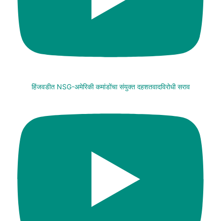
हिंजवडीत NSG-अमेरिकी कमांडोंचा संयुक्त दहशतवादविरोधी सराव