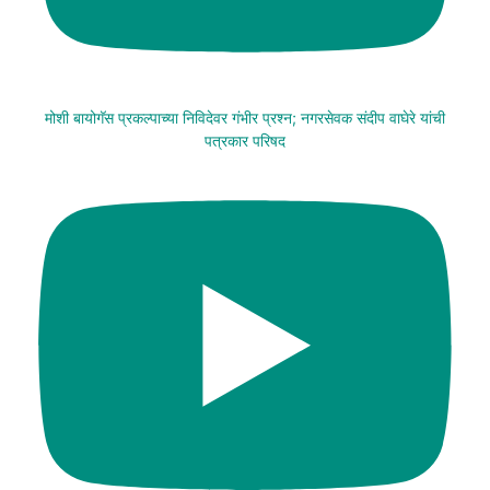
मोशी बायोगॅस प्रकल्पाच्या निविदेवर गंभीर प्रश्न; नगरसेवक संदीप वाघेरे यांची
पत्रकार परिषद