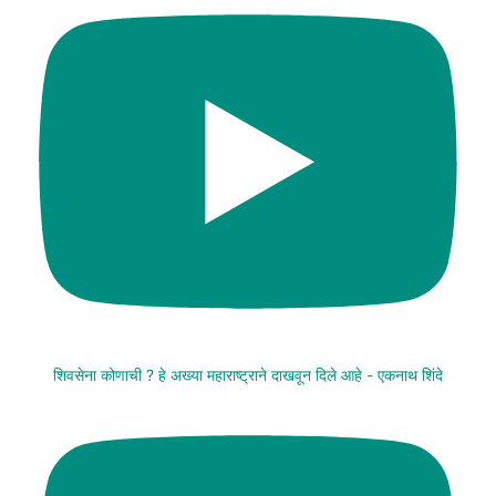
शिवसेना कोणाची ? हे अख्या महाराष्ट्राने दाखवून दिले आहे - एकनाथ शिंदे