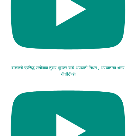
वाकडचे प्रसिद्ध उद्योजक तुषार भूमकर यांचे अपघाती निधन , अपघाताचा थरार
सीसीटीव्ही