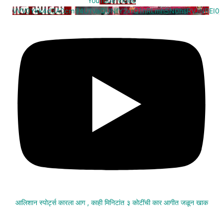
YouTube Video
VVV0Ykk4d3A0cm94U1VaQUNfY2xrQ1hRLmh5N0hsRVJNREI0
आलिशान स्पोर्ट्स कारला आग , काही मिनिटांत ३ कोटींची कार आगीत जळून खाक