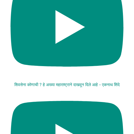
शिवसेना कोणाची ? हे अख्या महाराष्ट्राने दाखवून दिले आहे - एकनाथ शिंदे