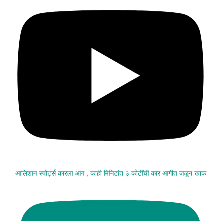
आलिशान स्पोर्ट्स कारला आग , काही मिनिटांत ३ कोटींची कार आगीत जळून खाक