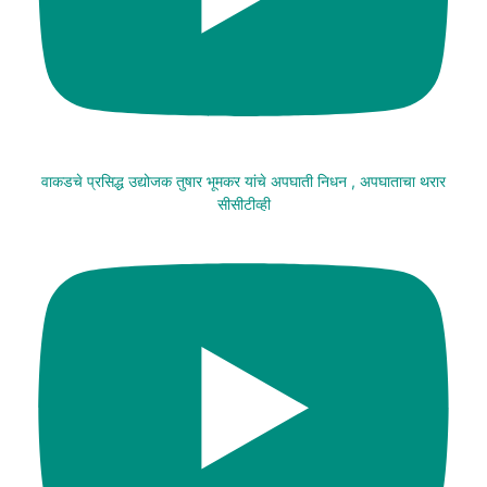
वाकडचे प्रसिद्ध उद्योजक तुषार भूमकर यांचे अपघाती निधन , अपघाताचा थरार
सीसीटीव्ही