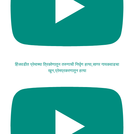
हिंजवडीत प्रेमाच्या त्रिकोणातून तरुणाची निर्घृण हत्या,सागर गायकवाडचा
खून,प्रेमप्रकरणातून हत्या