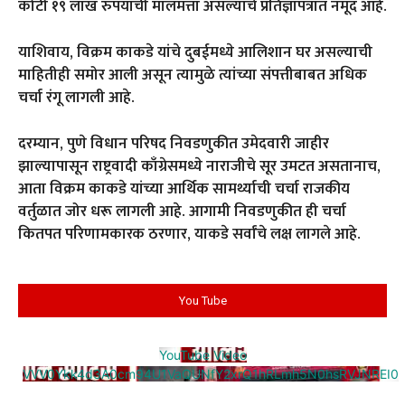
कोटी १९ लाख रुपयांची मालमत्ता असल्याचे प्रतिज्ञापत्रात नमूद आहे.
याशिवाय, विक्रम काकडे यांचे दुबईमध्ये आलिशान घर असल्याची
माहितीही समोर आली असून त्यामुळे त्यांच्या संपत्तीबाबत अधिक
चर्चा रंगू लागली आहे.
दरम्यान, पुणे विधान परिषद निवडणुकीत उमेदवारी जाहीर
झाल्यापासून राष्ट्रवादी काँग्रेसमध्ये नाराजीचे सूर उमटत असतानाच,
आता विक्रम काकडे यांच्या आर्थिक सामर्थ्याची चर्चा राजकीय
वर्तुळात जोर धरू लागली आहे. आगामी निवडणुकीत ही चर्चा
कितपत परिणामकारक ठरणार, याकडे सर्वांचे लक्ष लागले आहे.
You Tube
YouTube Video
VVV0Ykk4d3A0cm94U1VaQUNfY2xrQ1hRLmh5N0hsRVJNREI0