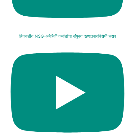
हिंजवडीत NSG-अमेरिकी कमांडोंचा संयुक्त दहशतवादविरोधी सराव