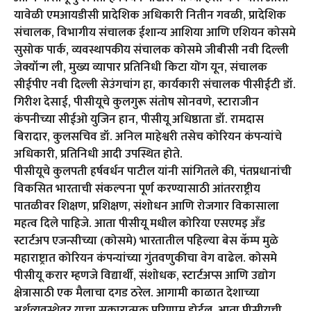
यावेळी एमआयडीसी प्रादेशिक अधिकारी नितीन गवळी, प्रादेशिक
संचालक, विभागीय संचालक ईशान्य आशिया आणि एशियन कोसमे
सुसोक पार्क, व्यवस्थापकीय संचालक कोसमे जीबीसी नवी दिल्ली
जेक्यॉन्ग ली, मुख्य व्यापार प्रतिनिधी किटा योंग यून, संचालक
सीईपीए नवी दिल्ली सेउंगचांग हा, कार्यकारी संचालक पीसीईटी डॉ.
गिरीश देसाई, पीसीयूचे कुलगुरू संतोष सोनवणे, स्टाराजीन
कंपनीच्या सीईओ युजिन हान, पीसीयू अधिष्ठाता डॉ. रामदास
बिरादार, कुलसचिव डॉ. अनिल माहेश्वरी तसेच कोरियन कंपन्यांचे
अधिकारी, प्रतिनिधी आदी उपस्थित होते.
पीसीयूचे कुलपती हर्षवर्धन पाटील यांनी सांगितले की, पंतप्रधानांची
विकसित भारताची संकल्पना पूर्ण करण्यासाठी आंतरराष्ट्रीय
पातळीवर शिक्षण, प्रशिक्षण, संशोधन आणि रोजगार विकासाला
महत्व दिले पाहिजे. आता पीसीयू मधील कोरिया एसएमइ अँड
स्टार्टअप एजन्सीच्या (कोसमे) भारतातील पहिल्या बेस कॅम्प मुळे
महाराष्ट्रात कोरियन कंपन्यांच्या गुंतवणुकीचा वेग वाढेल. कोसमे
पीसीयू करार म्हणजे विद्यार्थी, संशोधक, स्टार्टअप्स आणि उद्योग
क्षेत्रासाठी एक मैलाचा दगड ठरेल. आगामी काळात देशाच्या
अर्थव्यवस्थेवर याचा सकारात्मक परिणाम होईल. आता पीसीयूची