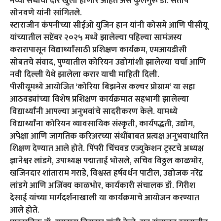
नव्या संधींची दारे खुली होणार आहेत असे कुलगुरू डॉ. संतोष
सोनवणे यांनी सांगितले.
स्टाराजीन कंपनीच्या सीईओ युजिन हान यांनी कोसमे आणि पीसीयू
यांच्यातील सप्टेंबर २०२५ मध्ये झालेल्या पहिल्या सामंजस्य
करारापासून विद्यार्थ्यांसाठी प्रशिक्षण कार्यक्रम, एमआयडीसी
सोबतचे संवाद, पुण्यातील कोरियन उद्योगांशी झालेल्या चर्चा आणि
नवी दिल्ली येथे झालेला करार याची माहिती दिली.
पीसीयूमध्ये आयोजित ‘कोरिया बिझनेस कल्चर प्रोग्राम’ या सहा
आठवड्यांच्या विशेष प्रशिक्षण कार्यक्रमात सहभागी झालेल्या
विद्यार्थ्यांनी आपल्या अनुभवांचे सादरीकरण केले. यामध्ये
विद्यार्थ्यांना कोरियन व्यावसायिक संस्कृती, कार्यपद्धती, उद्योग,
अपेक्षा आणि जागतिक करिअरच्या संधींबाबत प्रत्यक्ष अनुभवाधारित
शिक्षण देण्यात आले होते. पिंपरी चिंचवड एज्युकेशन ट्रस्टचे अध्यक्ष
ज्ञानेश्वर लांडगे, उपाध्यक्ष पद्माताई भोसले, सचिव विठ्ठल काळभोर,
खजिनदार शांताराम गराडे, विश्वस्त हर्षवर्धन पाटील, उद्योजक नरेंद्र
लांडगे आणि अजिंक्य काळभोर, कार्यकारी संचालक डॉ. गिरीश
देसाई यांच्या मार्गदर्शनाखाली या कार्यक्रमाचे आयोजन करण्यात
आले होते.