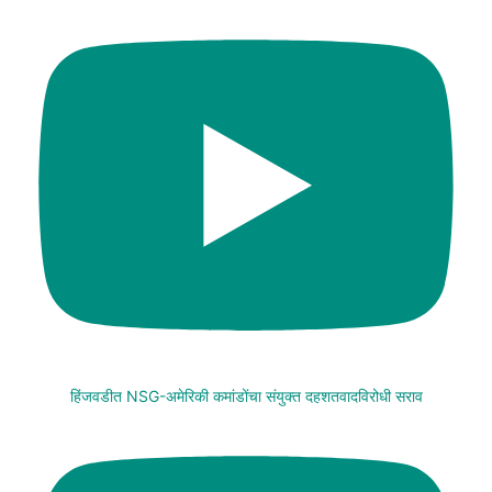
हिंजवडीत NSG-अमेरिकी कमांडोंचा संयुक्त दहशतवादविरोधी सराव