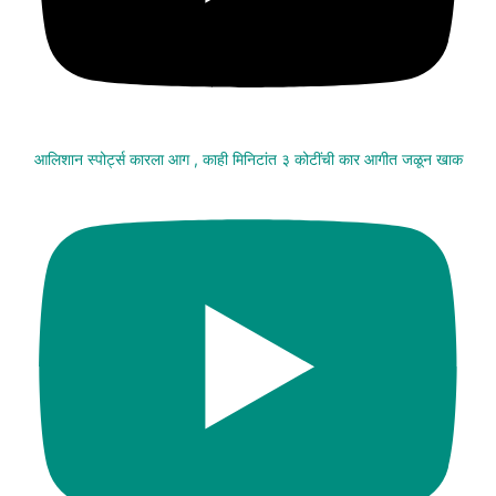
आलिशान स्पोर्ट्स कारला आग , काही मिनिटांत ३ कोटींची कार आगीत जळून खाक