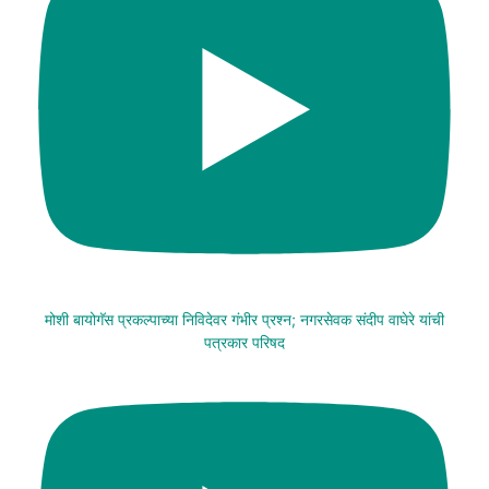
मोशी बायोगॅस प्रकल्पाच्या निविदेवर गंभीर प्रश्न; नगरसेवक संदीप वाघेरे यांची
पत्रकार परिषद