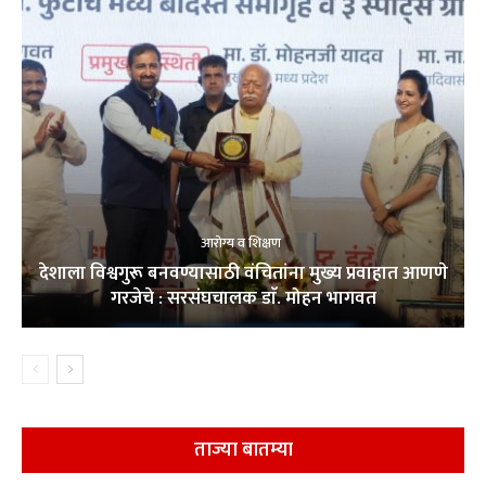
आरोग्य व शिक्षण
देशाला विश्वगुरू बनवण्यासाठी वंचितांना मुख्य प्रवाहात आणणे
गरजेचे : सरसंघचालक डाॅ. मोहन भागवत
ताज्या बातम्या