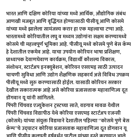
भारत आणि दक्षिण कोरिया यांच्या मध्ये आर्थिक, औद्योगिक संबंध
आणखी मजबूत आणि वृद्धिंगत होण्यासाठी पीसीयू आणि कोसमे
यांच्या मध्ये झालेला सामंजस्य करार हा एक महत्त्वाचा टप्पा आहे.
भारतामध्ये कोरियातील लघु व मध्यम उद्योगांना सक्षम करण्यामध्ये
कोसमे ची महत्त्वपूर्ण भूमिका आहे. पीसीयू मध्ये कोसमे पुणे बेस कॅम्प
हे देशातील एकमेव आहे. याचा उपयोग कोरियन भाषा प्रशिक्षण,
प्राध्यापक देवाणघेवाण कार्यक्रम, विद्यार्थी कौशल्य विकास,
संशोधन, स्टार्टअप इनक्युबेशन, कोरियन एसएमइ साठी उत्पादन
चाचणी सुविधा आणि उद्योग शैक्षणिक सहकार्य असे विविध उपक्रम
पीसीयू मध्ये सुरु करण्यासाठी होईल. यासाठी कोरियन सरकार
देखील सकारात्मक आहे असे कोरिया प्रजासत्ताक महावाणिज्य दूत
डोंगवान यू यांनी सांगितले.
पिंपरी चिंचवड एज्युकेशन ट्रस्टच्या साते, वडगाव मावळ येथील
पिंपरी चिंचवड विद्यापीठ येथे कोरिया एसएमइ स्टार्टअप एजन्सी
(कोसमे) यांच्या संयुक्त विद्यमाने देशातील पहिल्या “कोसमे पुणे बेस
कॅम्प”चे उद्घाटन कोरिया प्रजासत्ताक महावाणिज्य दूत डोंगवान यू
आणि पीसीयू कुलपती हर्षवर्धन पाटील यांच्या हस्ते करण्यात आले.