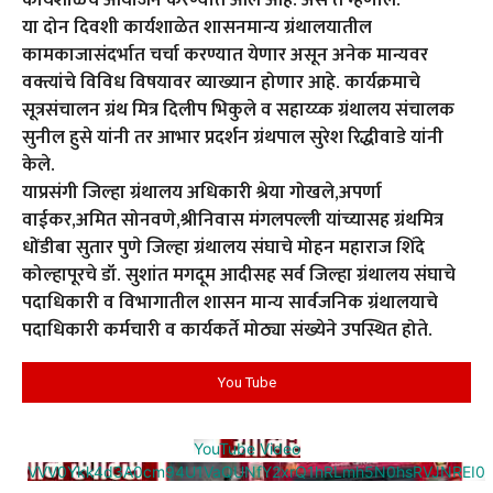
कार्यशाळेचे आयोजन करण्यात आले आहे. असे ते म्हणाले.
या दोन दिवशी कार्यशाळेत शासनमान्य ग्रंथालयातील
कामकाजासंदर्भात चर्चा करण्यात येणार असून अनेक मान्यवर
वक्त्यांचे विविध विषयावर व्याख्यान होणार आहे. कार्यक्रमाचे
सूत्रसंचालन ग्रंथ मित्र दिलीप भिकुले व सहाय्य्क ग्रंथालय संचालक
सुनील हुसे यांनी तर आभार प्रदर्शन ग्रंथपाल सुरेश रिद्धीवाडे यांनी
केले.
याप्रसंगी जिल्हा ग्रंथालय अधिकारी श्रेया गोखले,अपर्णा
वाईकर,अमित सोनवणे,श्रीनिवास मंगलपल्ली यांच्यासह ग्रंथमित्र
धोंडीबा सुतार पुणे जिल्हा ग्रंथालय संघाचे मोहन महाराज शिंदे
कोल्हापूरचे डॉ. सुशांत मगदूम आदीसह सर्व जिल्हा ग्रंथालय संघाचे
पदाधिकारी व विभागातील शासन मान्य सार्वजनिक ग्रंथालयाचे
पदाधिकारी कर्मचारी व कार्यकर्ते मोठ्या संख्येने उपस्थित होते.
You Tube
YouTube Video
VVV0Ykk4d3A0cm94U1VaQUNfY2xrQ1hRLmh5N0hsRVJNREI0