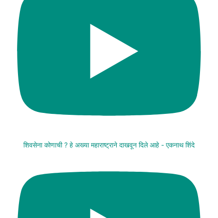
शिवसेना कोणाची ? हे अख्या महाराष्ट्राने दाखवून दिले आहे - एकनाथ शिंदे