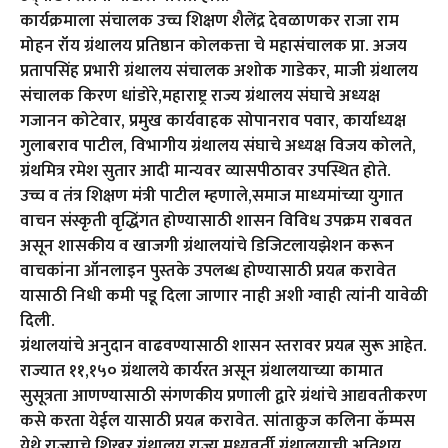
कार्यक्रमाला संचालक उच्च शिक्षण शैलेंद्र देवळाणकर राजा राम
मोहन रॉय ग्रंथालय प्रतिष्ठान कोलकत्ता चे महासंचालक प्रा. अजय
प्रतापसिंह प्रभारी ग्रंथालय संचालक अशोक गाडेकर, माजी ग्रंथालय
संचालक किरण धांडोरे,महाराष्ट्र राज्य ग्रंथालय संघाचे अध्यक्ष
गजानन कोटेवार, प्रमुख कार्यवाहक सोपानराव पवार, कार्याध्यक्ष
गुलाबराव पाटील, विभागीय ग्रंथालय संघाचे अध्यक्ष विजय कोलते,
ग्रंथमित्र रमेश सुतार आदी मान्यवर व्यासपीठावर उपस्थित होते.
उच्च व तंत्र शिक्षण मंत्री पाटील म्हणाले,समाज माध्यमांच्या युगात
वाचन संस्कृती वृद्धिंगत होण्यासाठी शासन विविध उपक्रम राबवत
असून शासकीय व खाजगी ग्रंथालयांचे डिजिटलायझेशन करून
वाचकांना ऑनलाइन पुस्तके उपलब्ध होण्यासाठी प्रयत्न करावेत
यासाठी निधी कमी पडू दिला जाणार नाही अशी ग्वाही त्यांनी यावेळी
दिली.
ग्रंथालयांचे अनुदान वाढवण्यासाठी शासन स्तरावर प्रयत्न सुरू आहेत.
राज्यात ११,१५० ग्रंथालये कार्यरत असून ग्रंथालयाच्या कामात
सुसूत्रता आणण्यासाठी संगणकीय प्रणाली द्वारे ग्रंथांचे आद्यवतीकरण
कसे करता येईल यासाठी प्रयत्न करावेत. सांताक्रुज कलिना कॅम्पस
येथे राज्याचे शिखर ग्रंथालय राज्य मध्यवर्ती ग्रंथालयाची अतिशय