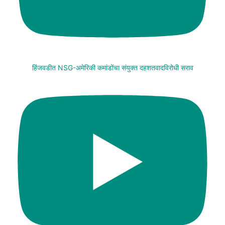
हिंजवडीत NSG-अमेरिकी कमांडोंचा संयुक्त दहशतवादविरोधी सराव