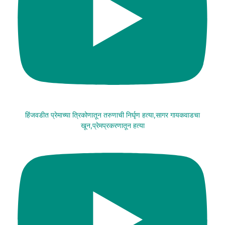
हिंजवडीत प्रेमाच्या त्रिकोणातून तरुणाची निर्घृण हत्या,सागर गायकवाडचा
खून,प्रेमप्रकरणातून हत्या