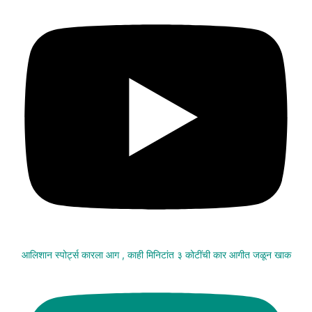
आलिशान स्पोर्ट्स कारला आग , काही मिनिटांत ३ कोटींची कार आगीत जळून खाक