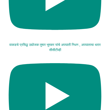
वाकडचे प्रसिद्ध उद्योजक तुषार भूमकर यांचे अपघाती निधन , अपघाताचा थरार
सीसीटीव्ही