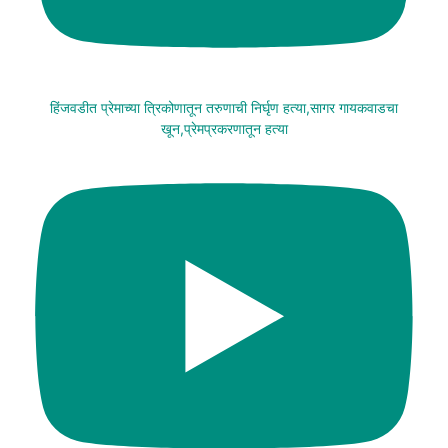
हिंजवडीत प्रेमाच्या त्रिकोणातून तरुणाची निर्घृण हत्या,सागर गायकवाडचा
खून,प्रेमप्रकरणातून हत्या