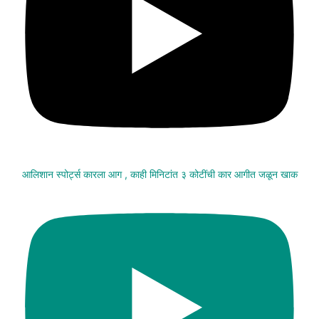
आलिशान स्पोर्ट्स कारला आग , काही मिनिटांत ३ कोटींची कार आगीत जळून खाक