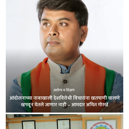
आरोग्य व शिक्षण
आंदोलनाच्या नावाखाली देशविरोधी विचारांना खतपाणी घालणे
खपवून घेतले जाणार नाही – आमदार अमित गोरखे