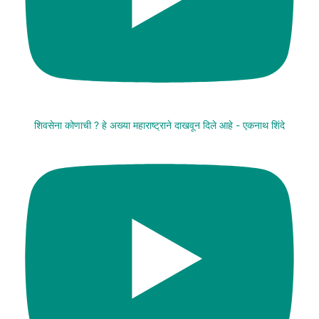
शिवसेना कोणाची ? हे अख्या महाराष्ट्राने दाखवून दिले आहे - एकनाथ शिंदे