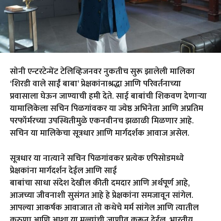
सोनी एन्टरटेन्मेंट टेलिव्हिजनवर नुकतीच सुरू झालेली मालिका
‘शिरडी वाले साईं बाबा’ प्रेक्षकांनाश्रद्धा आणि परिवर्तनाच्या
प्रवासाला घेऊन जाण्याची हमी देते. साई बाबांची शिकवण देणाऱ्या
यामालिकेला सचिन पिळगांवकर या ज्येष्ठ अभिनेता आणि अप्रतिम
परफॉर्मरच्या उपस्थितीमुळे एकनवीनच झळाळी मिळणार आहे.
सचिन या मालिकेचा सूत्रधार आणि मार्गदर्शक आवाज असेल.
सूत्रधार या नात्याने सचिन पिळगांवकर प्रत्येक एपिसोडमध्ये
प्रेक्षकांना मार्गदर्शन देईल आणि साई
बाबांचा साधा संदेश देखील कीती दमदार आणि अर्थपूर्ण आहे,
आजच्या जीवनाशी सुसंगत आहे हे प्रेक्षकांना समजावून सांगेल.
आपल्या आकर्षक आवाजात तो कथेचे मर्म सांगेल आणि त्यातील
करुणा आणि आशा या मूल्यांची जाणीव करून देईल. भारतीय