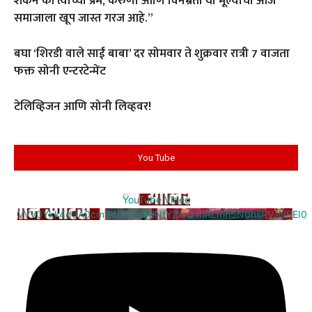
शकेन की त्यांच्या प्रेम, करुणा आणि विनम्रता या मूल्यांची आज
समाजाला खूप जास्त गरज आहे.”
बघा ‘शिरडी वाले साईं बाबा’ दर सोमवार ते शुक्रवार रात्री 7 वाजता
फक्त सोनी एन्टरटेन्मेंट
टेलिव्हिजन आणि सोनी लिव्हवर!
You Tube
YouTube Video
VVV0Ykk4d3A0cm94U1VaQUNfY2xrQ1hRLmh5N0hsRVJNREI0