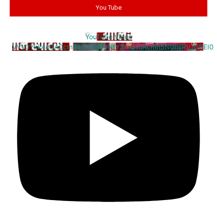
You Tube
YouTube Video
VVV0Ykk4d3A0cm94U1VaQUNfY2xrQ1hRLmh5N0hsRVJNREI0