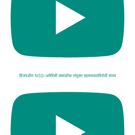
हिंजवडीत NSG-अमेरिकी कमांडोंचा संयुक्त दहशतवादविरोधी सराव