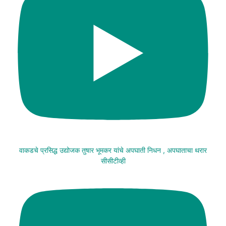
वाकडचे प्रसिद्ध उद्योजक तुषार भूमकर यांचे अपघाती निधन , अपघाताचा थरार
सीसीटीव्ही