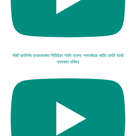
मोशी बायोगॅस प्रकल्पाच्या निविदेवर गंभीर प्रश्न; नगरसेवक संदीप वाघेरे यांची
पत्रकार परिषद