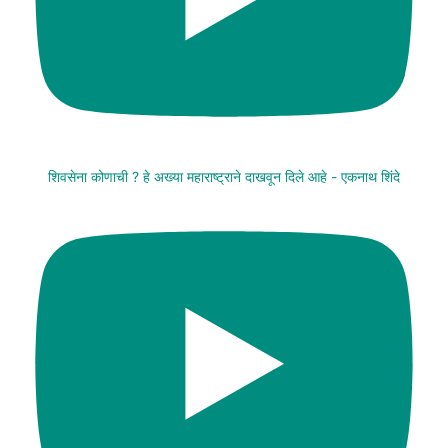
शिवसेना कोणाची ? हे अख्या महाराष्ट्राने दाखवून दिले आहे - एकनाथ शिंदे