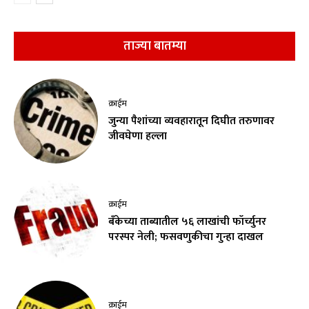
ताज्या बातम्या
क्राईम
जुन्या पैशांच्या व्यवहारातून दिघीत तरुणावर
जीवघेणा हल्ला
क्राईम
बँकेच्या ताब्यातील ५६ लाखांची फॉर्च्युनर
परस्पर नेली; फसवणुकीचा गुन्हा दाखल
क्राईम