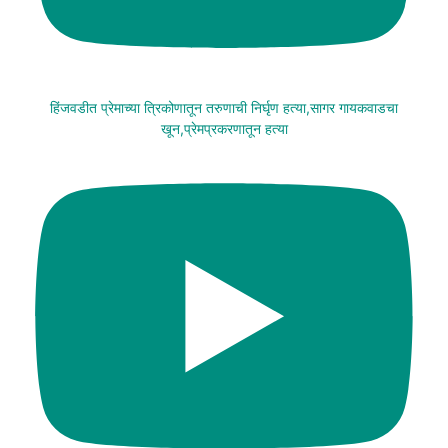
हिंजवडीत प्रेमाच्या त्रिकोणातून तरुणाची निर्घृण हत्या,सागर गायकवाडचा
खून,प्रेमप्रकरणातून हत्या