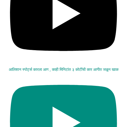
आलिशान स्पोर्ट्स कारला आग , काही मिनिटांत ३ कोटींची कार आगीत जळून खाक