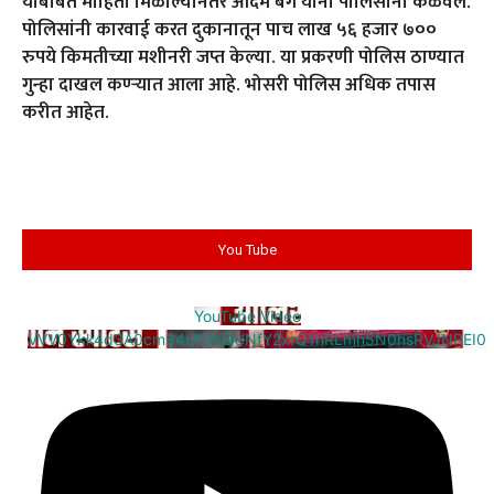
याबाबत माहिती मिळाल्यानंतर आदम बेग यांनी पोलिसांना कळवले.
पोलिसांनी कारवाई करत दुकानातून पाच लाख ५६ हजार ७००
रुपये किमतीच्या मशीनरी जप्त केल्या. या प्रकरणी पोलिस ठाण्यात
गुन्हा दाखल कण्ऱ्यात आला आहे. भोसरी पोलिस अधिक तपास
करीत आहेत.
You Tube
YouTube Video
VVV0Ykk4d3A0cm94U1VaQUNfY2xrQ1hRLmh5N0hsRVJNREI0