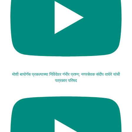
मोशी बायोगॅस प्रकल्पाच्या निविदेवर गंभीर प्रश्न; नगरसेवक संदीप वाघेरे यांची
पत्रकार परिषद