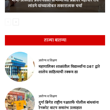
भामा-आसखेड प्रकल्पग्रस्त ग्रामस्थांच्या प्रश्नांवर महापौर रवि
लांडगे यांच्यासोबत सकारात्मक चर्चा
ताज्या बातम्या
आरोग्य व शिक्षण
महापालिका शाळांतील विद्यार्थ्यांना DBT द्वारे
शालेय साहित्याची रक्कम द्या
आरोग्य व शिक्षण
दुर्गा ब्रिगेड राष्ट्रीय पक्षातर्फे पोलीस बांधवांना
रेनकोट वाटप समारंभ उत्साहात