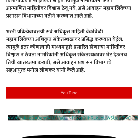
विभागाकडे प्राप्त झाल्या आहेत. त्यामुळे नागरिकांनी अशा
अप्रमाणित माहितीवर विश्वास ठेवू नये, असे आवाहन महापालिकेच्या
प्रशासन विभागाच्या वतीने करण्यात आले आहे.
भरती प्रक्रियेबाबतची सर्व अधिकृत माहिती वेळोवेळी
महापालिकेच्या अधिकृत संकेतस्थळावर प्रसिद्ध करण्यात येईल.
त्यामुळे इतर कोणत्याही माध्यमांद्वारे प्रसारित होणाऱ्या माहितीवर
विश्वास न ठेवता नागरिकांनी अधिकृत संकेतस्थळावर भेट देऊनच
तिची खातरजमा करावी, असे आवाहन प्रशासन विभागाचे
सहआयुक्त मनोज लोणकर यांनी केले आहे.
You Tube
YouTube Video
VVV0Ykk4d3A0cm94U1VaQUNfY2xrQ1hRLkJoUW5UcW5VOHE