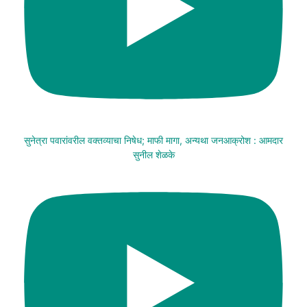
सुनेत्रा पवारांवरील वक्तव्याचा निषेध; माफी मागा, अन्यथा जनआक्रोश : आमदार
सुनील शेळके