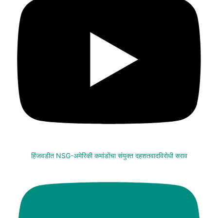
हिंजवडीत NSG-अमेरिकी कमांडोंचा संयुक्त दहशतवादविरोधी सराव