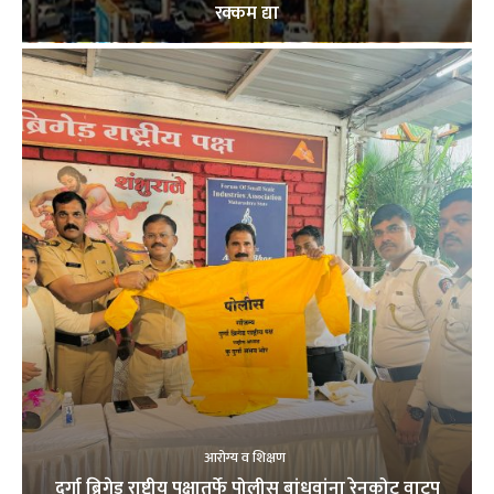
रक्कम द्या
आरोग्य व शिक्षण
दुर्गा ब्रिगेड राष्ट्रीय पक्षातर्फे पोलीस बांधवांना रेनकोट वाटप