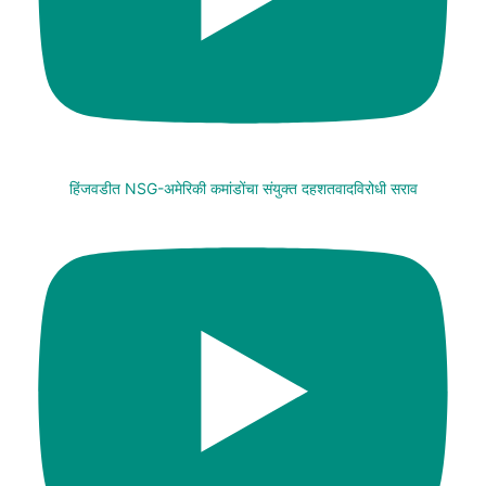
हिंजवडीत NSG-अमेरिकी कमांडोंचा संयुक्त दहशतवादविरोधी सराव