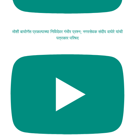
मोशी बायोगॅस प्रकल्पाच्या निविदेवर गंभीर प्रश्न; नगरसेवक संदीप वाघेरे यांची
पत्रकार परिषद