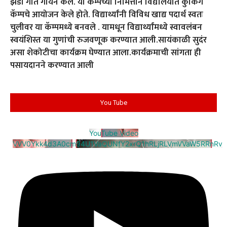
झेंडा गीत गायन केले. या कॅम्पच्या निमित्ताने विद्यालयात कुकिंग
कॅम्पचे आयोजन केले होते. विद्यार्थ्यांनी विविध खाद्य पदार्थ स्वतः
चुलीवर या कॅम्पमध्ये बनवले . यामधून विद्यार्थ्यांमध्ये स्वावलंबन
स्वयंशिस्त या गुणांची रुजवणूक करण्यात आली.सायंकाळी सुदंर
असा शेकोटीचा कार्यक्रम घेण्यात आला.कार्यक्रमाची सांगता ही
पसायदानने करण्यात आली
You Tube
YouTube Video
VVV0Ykk4d3A0cm94U1VaQUNfY2xrQ1hRLjRLVmVVaW5RRnRv