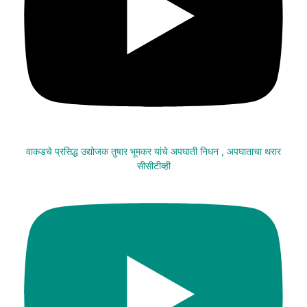
वाकडचे प्रसिद्ध उद्योजक तुषार भूमकर यांचे अपघाती निधन , अपघाताचा थरार
सीसीटीव्ही