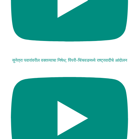
सुनेत्रा पवारांवरील वक्तव्याचा निषेध; पिंपरी-चिंचवडमध्ये राष्ट्रवादीचे आंदोलन