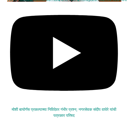
मोशी बायोगॅस प्रकल्पाच्या निविदेवर गंभीर प्रश्न; नगरसेवक संदीप वाघेरे यांची
पत्रकार परिषद