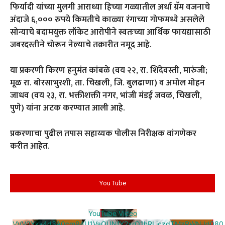
फिर्यादी यांच्या मुलगी आराध्या हिच्या गळ्यातील अर्धा ग्रॅम वजनाचे
अंदाजे ६,००० रुपये किमतीचे काळ्या रंगाच्या गोफमध्ये असलेले
सोन्याचे बदामयुक्त लॉकेट आरोपीने स्वतःच्या आर्थिक फायद्यासाठी
जबरदस्तीने चोरून नेल्याचे तक्रारीत नमूद आहे.
या प्रकरणी किरण हनुमंत कांबळे (वय २२, रा. शिंदेवस्ती, मारुंजी;
मूळ रा. बोरसाभुरशी, ता. चिखली, जि. बुलढाणा) व अमोल मोहन
जाधव (वय २३, रा. भक्तीशक्ती नगर, भांजी मंडई जवळ, चिखली,
पुणे) यांना अटक करण्यात आली आहे.
प्रकरणाचा पुढील तपास सहाय्यक पोलीस निरीक्षक वांगणेकर
करीत आहेत.
You Tube
YouTube Video
VVV0Ykk4d3A0cm94U1VaQUNfY2xrQ1hRLjczdTMzRWNJd080