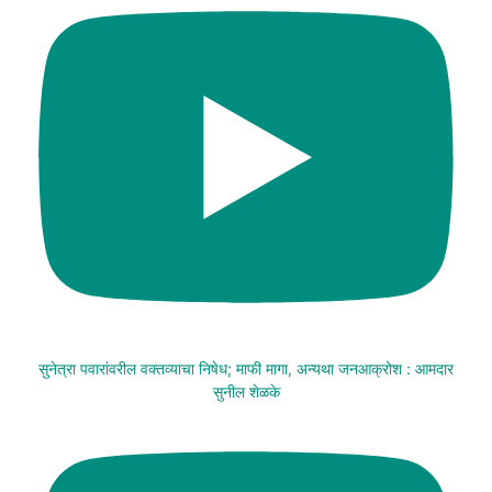
सुनेत्रा पवारांवरील वक्तव्याचा निषेध; माफी मागा, अन्यथा जनआक्रोश : आमदार
सुनील शेळके