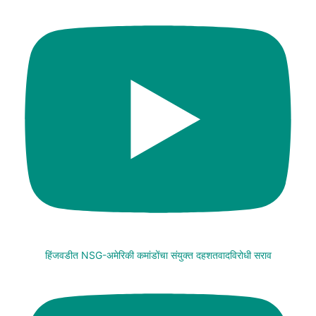
हिंजवडीत NSG-अमेरिकी कमांडोंचा संयुक्त दहशतवादविरोधी सराव