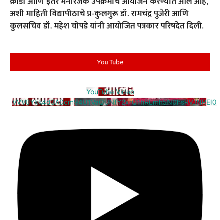
क्रीडा आणि इतर मनोरंजक उपक्रमांचे आयोजन करण्यात आले आहे,
अशी माहिती विद्यापीठाचे प्र-कुलगुरू डॉ. रामचंद्र पुजेरी आणि
कुलसचिव डॉ. महेश चोपडे यांनी आयोजित पत्रकार परिषदेत दिली.
You Tube
YouTube Video
VVV0Ykk4d3A0cm94U1VaQUNfY2xrQ1hRLmh5N0hsRVJNREI0