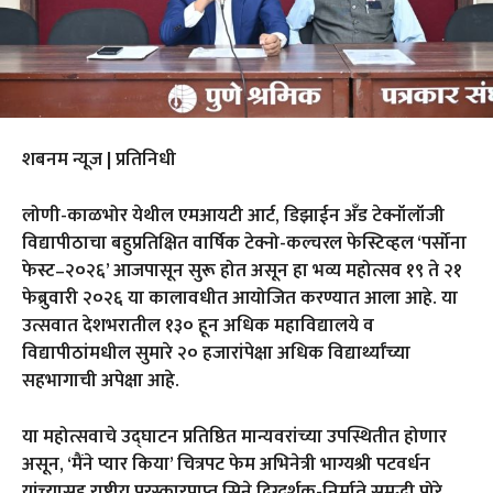
शबनम न्यूज | प्रतिनिधी
लोणी-काळभोर येथील एमआयटी आर्ट, डिझाईन अँड टेक्नॉलॉजी
विद्यापीठाचा बहुप्रतिक्षित वार्षिक टेक्नो-कल्चरल फेस्टिव्हल ‘पर्सोना
फेस्ट–२०२६’ आजपासून सुरू होत असून हा भव्य महोत्सव १९ ते २१
फेब्रुवारी २०२६ या कालावधीत आयोजित करण्यात आला आहे. या
उत्सवात देशभरातील १३० हून अधिक महाविद्यालये व
विद्यापीठांमधील सुमारे २० हजारांपेक्षा अधिक विद्यार्थ्यांच्या
सहभागाची अपेक्षा आहे.
या महोत्सवाचे उद्घाटन प्रतिष्ठित मान्यवरांच्या उपस्थितीत होणार
असून, ‘मैंने प्यार किया’ चित्रपट फेम अभिनेत्री भाग्यश्री पटवर्धन
यांच्यासह राष्ट्रीय पुरस्कारप्राप्त सिने दिग्दर्शक-निर्माते समृद्धी पोरे