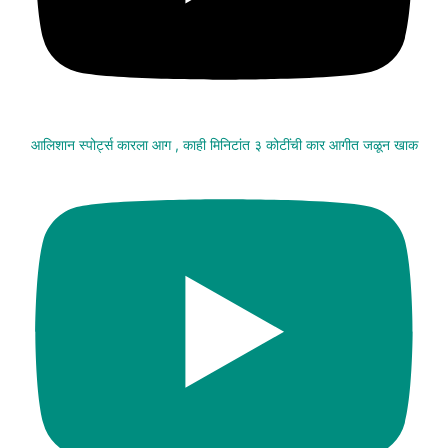
आलिशान स्पोर्ट्स कारला आग , काही मिनिटांत ३ कोटींची कार आगीत जळून खाक