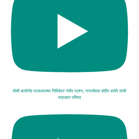
मोशी बायोगॅस प्रकल्पाच्या निविदेवर गंभीर प्रश्न; नगरसेवक संदीप वाघेरे यांची
पत्रकार परिषद