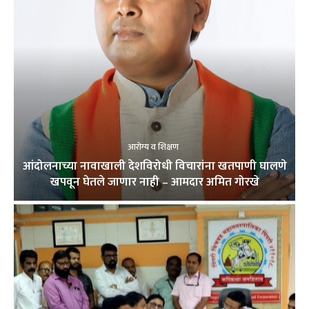
आरोग्य व शिक्षण
आंदोलनाच्या नावाखाली देशविरोधी विचारांना खतपाणी घालणे
खपवून घेतले जाणार नाही – आमदार अमित गोरखे