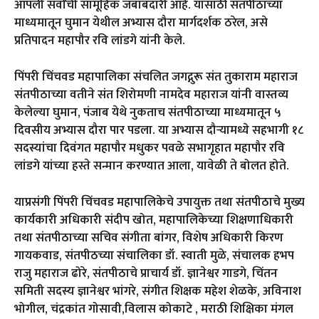
आपली सर्वांची सामूहिक जबाबदारी आहे. यासाठी संतपीठाच्या
माध्यमातून घुमान येथील अभ्यास दौरा मार्गदर्शक ठरेल, असे
प्रतिपादन महापौर रवि लांडगे यांनी केले.
पिंपरी चिंचवड महापालिका संचलित जगद्गुरू संत तुकाराम महाराज
संतपीठाच्या वतीने संत शिरोमणी नामदेव महाराज यांनी वास्तव्य
केलेल्या घुमान, पंजाब येथे नुकताच संतपीठाच्या माध्यमातून ५
दिवसीय अभ्यास दौरा पार पडला. या अभ्यास दौऱ्यामध्ये सहभागी १८
सदस्यांचा दिवंगत महापौर मधुकर पवळे सभागृहात महापौर रवि
लांडगे यांच्या हस्ते सन्मान करण्यात आला, यावेळी ते बोलत होते.
याप्रसंगी पिंपरी चिंचवड महापालिकेचे उपायुक्त तथा संतपीठाचे मुख्य
कार्यकारी अधिकारी संदीप खोत, महापालिकेच्या शिक्षणाधिकारी
तथा संतपीठाच्या सचिव संगीता बांगर, विशेष अधिकारी किरण
गायकवाड, संतपीठच्या संचालिका डॉ. स्वाती मुळे, संचालक हभप
राजु महाराज ढोरे, संतपीठाचे प्राचार्य डॉ. ज्ञानेश्वर गाडगे, चिंतन
समिती सदस्य ज्ञानेश्वर भांगरे, संगीत शिक्षक महेश शेळके, अविनाश
भोगील, चंद्रकांत गोसावी,विलास कोकाटे , मराठी शिक्षिका मंगल