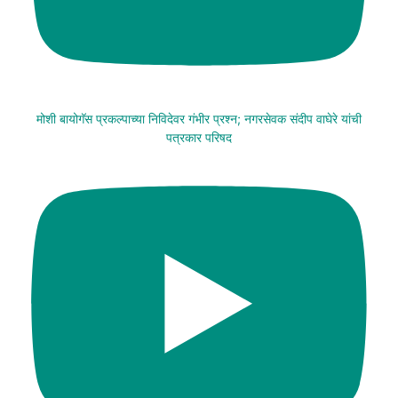
मोशी बायोगॅस प्रकल्पाच्या निविदेवर गंभीर प्रश्न; नगरसेवक संदीप वाघेरे यांची
पत्रकार परिषद