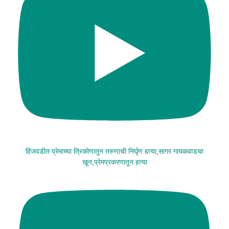
हिंजवडीत प्रेमाच्या त्रिकोणातून तरुणाची निर्घृण हत्या,सागर गायकवाडचा
खून,प्रेमप्रकरणातून हत्या