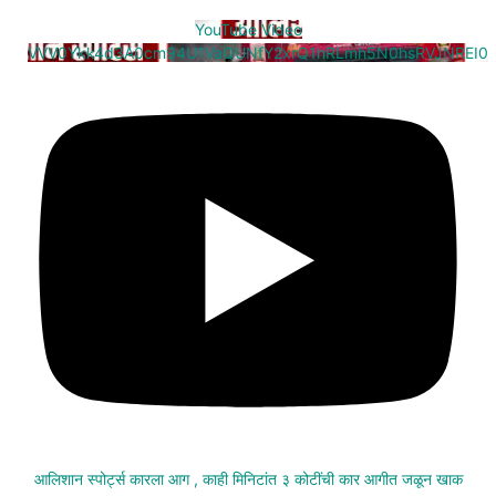
YouTube Video
VVV0Ykk4d3A0cm94U1VaQUNfY2xrQ1hRLmh5N0hsRVJNREI0
आलिशान स्पोर्ट्स कारला आग , काही मिनिटांत ३ कोटींची कार आगीत जळून खाक