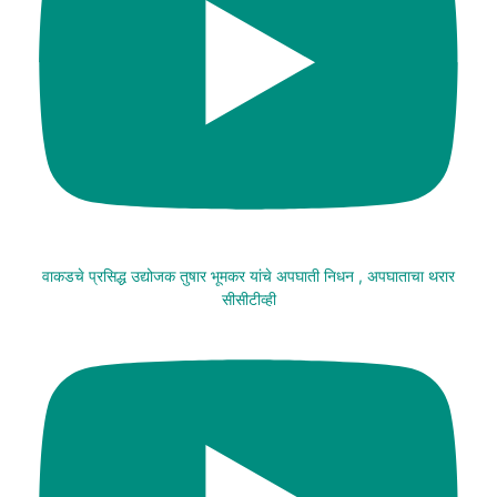
वाकडचे प्रसिद्ध उद्योजक तुषार भूमकर यांचे अपघाती निधन , अपघाताचा थरार
सीसीटीव्ही