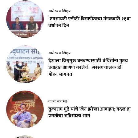
आरोग्य व शिक्षण
‘एमआयटी एडीटी’ विद्यापीठाचा मंगळवारी ११वा
वर्धापन दिन
आरोग्य व शिक्षण
देशाला विश्वगुरू बनवण्यासाठी वंचितांना मुख्य
प्रवाहात आणणे गरजेचे : सरसंघचालक डाॅ.
मोहन भागवत
ताज्या बातम्या
तुकाराम मुंढे यांचे ‘जेन झी’ला आवाहन; बदल हा
प्रगतीचा अविभाज्य भाग