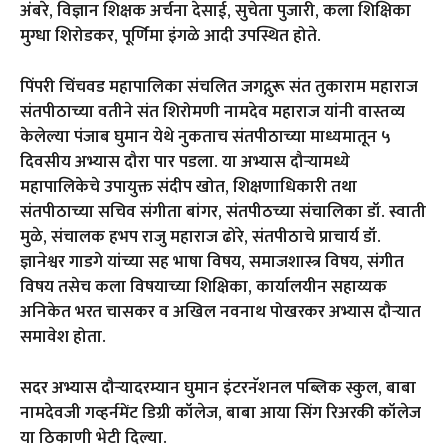
अंबरे, विज्ञान शिक्षक अर्चना देसाई, सुचेता पुजारी, कला शिक्षिका
मुग्धा शिरोडकर, पूर्णिमा इंगळे आदी उपस्थित होते.
पिंपरी चिंचवड महापालिका संचलित जगद्गुरू संत तुकाराम महाराज
संतपीठाच्या वतीने संत शिरोमणी नामदेव महाराज यांनी वास्तव्य
केलेल्या पंजाब घुमान येथे नुकताच संतपीठाच्या माध्यमातून ५
दिवसीय अभ्यास दौरा पार पडला. या अभ्यास दौऱ्यामध्ये
महापालिकेचे उपायुक्त संदीप खोत, शिक्षणाधिकारी तथा
संतपीठाच्या सचिव संगीता बांगर, संतपीठच्या संचालिका डॉ. स्वाती
मुळे, संचालक हभप राजु महाराज ढोरे, संतपीठाचे प्राचार्य डॉ.
ज्ञानेश्वर गाडगे यांच्या सह भाषा विषय, समाजशास्त्र विषय, संगीत
विषय तसेच कला विषयाच्या शिक्षिका, कार्यालयीन सहाय्यक
अनिकेत भरत चासकर व अखिल नवनाथ पोखरकर अभ्यास दौऱ्यात
समावेश होता.
सदर अभ्यास दौऱ्यादरम्यान घुमान इंटरनॅशनल पब्लिक स्कुल, बाबा
नामदेवजी गव्हर्नमेंट डिग्री कॉलेज, बाबा आया सिंग रिअरकी कॉलेज
या ठिकाणी भेटी दिल्या.