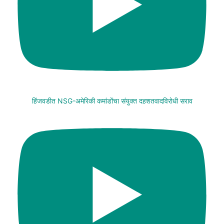
हिंजवडीत NSG-अमेरिकी कमांडोंचा संयुक्त दहशतवादविरोधी सराव