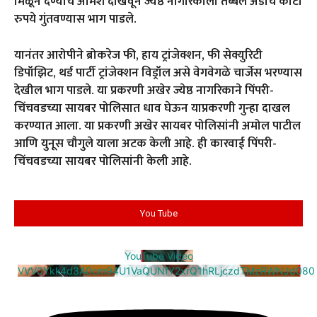
मिळून देण्याचे अमिश दाखवून ज्येष्ठ नागरिकाला तब्बल अडीच कोटी
रुपये गुंतवण्यास भाग पाडले.
यानंतर आरोपीने ब्रोकरेज फी, हाय ट्रांजेक्शन, फी सेक्युरिटी
डिपॉझिट, थर्ड पार्टी ट्रांजेक्शन विड्रॉल असे वेगवेगळे चार्जेस भरण्यास
देखील भाग पाडले. या प्रकरणी अखेर ज्येष्ठ नागरिकाने पिंपरी-
चिंचवडच्या सायबर पोलिसात धाव घेऊन याप्रकरणी गुन्हा दाखल
करण्यात आला. या प्रकरणी अखेर सायबर पोलिसांनी अमोल पाटील
आणि युनूस चौगुले याला अटक केली आहे. ही कारवाई पिंपरी-
चिंचवडच्या सायबर पोलिसांनी केली आहे.
You Tube
YouTube Video
VVV0Ykk4d3A0cm94U1VaQUNfY2xrQ1hRLjczdTMzRWNJd080