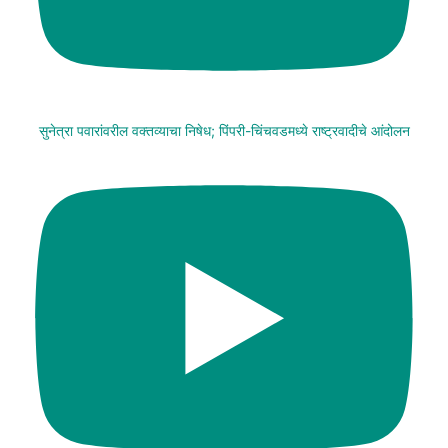
सुनेत्रा पवारांवरील वक्तव्याचा निषेध; पिंपरी-चिंचवडमध्ये राष्ट्रवादीचे आंदोलन