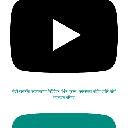
मोशी बायोगॅस प्रकल्पाच्या निविदेवर गंभीर प्रश्न; नगरसेवक संदीप वाघेरे यांची
पत्रकार परिषद