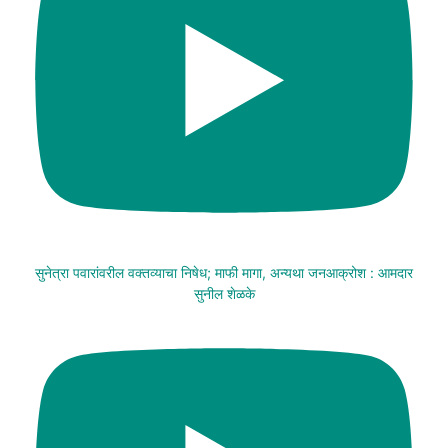
सुनेत्रा पवारांवरील वक्तव्याचा निषेध; माफी मागा, अन्यथा जनआक्रोश : आमदार
सुनील शेळके