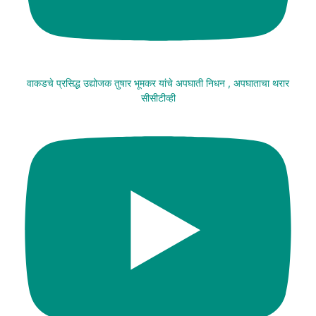
वाकडचे प्रसिद्ध उद्योजक तुषार भूमकर यांचे अपघाती निधन , अपघाताचा थरार
सीसीटीव्ही