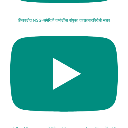
हिंजवडीत NSG-अमेरिकी कमांडोंचा संयुक्त दहशतवादविरोधी सराव