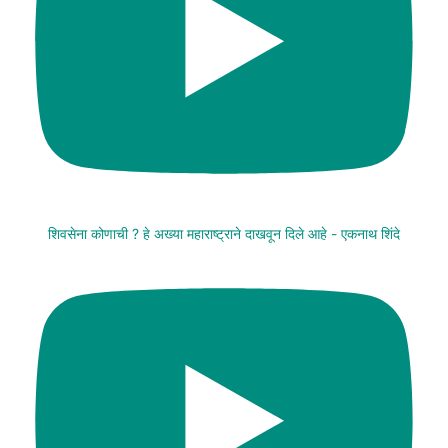
शिवसेना कोणाची ? हे अख्या महाराष्ट्राने दाखवून दिले आहे - एकनाथ शिंदे