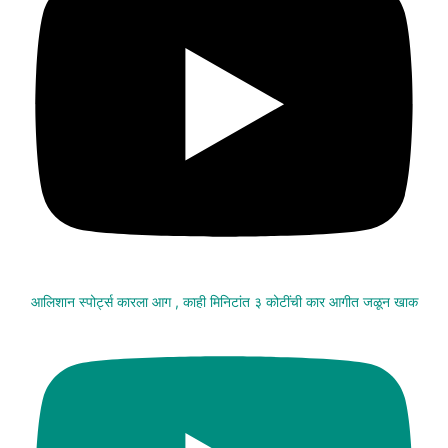
आलिशान स्पोर्ट्स कारला आग , काही मिनिटांत ३ कोटींची कार आगीत जळून खाक