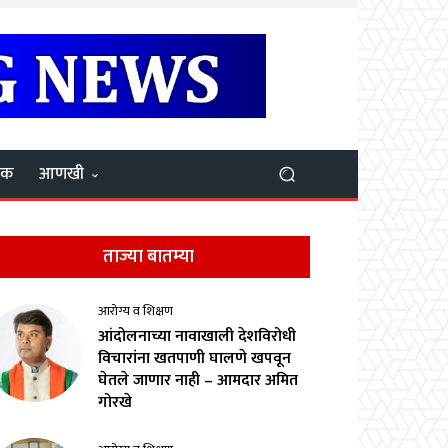
यक
आणखी
ताज्या बातम्या
आरोग्य व शिक्षण
आंदोलनाच्या नावाखाली देशविरोधी
विचारांना खतपाणी घालणे खपवून
घेतले जाणार नाही – आमदार अमित
गोरखे