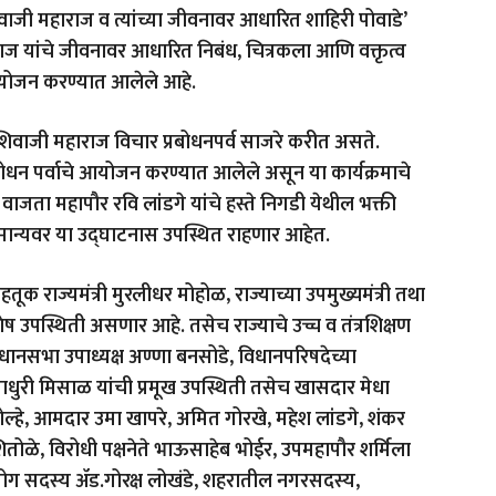
 शिवाजी महाराज व त्यांच्या जीवनावर आधारित शाहिरी पोवाडे’
हाराज यांचे जीवनावर आधारित निबंध, चित्रकला आणि वक्तृत्व
े आयोजन करण्यात आलेले आहे.
शिवाजी महाराज विचार प्रबोधनपर्व साजरे करीत असते.
रबोधन पर्वाचे आयोजन करण्यात आलेले असून या कार्यक्रमाचे
वाजता महापौर रवि लांडगे यांचे हस्ते निगडी येथील भक्ती
क मान्यवर या उद्घाटनास उपस्थित राहणार आहेत.
तूक राज्यमंत्री मुरलीधर मोहोळ, राज्याच्या उपमुख्यमंत्री तथा
 विशेष उपस्थिती असणार आहे. तसेच राज्याचे उच्च व तंत्रशिक्षण
े, विधानसभा उपाध्यक्ष अण्णा बनसोडे, विधानपरिषदेच्या
ाधुरी मिसाळ यांची प्रमूख उपस्थिती तसेच खासदार मेधा
 कोल्हे, आमदार उमा खापरे, अमित गोरखे, महेश लांडगे, शंकर
 शितोळे, विरोधी पक्षनेते भाऊसाहेब भोईर, उपमहापौर शर्मिला
आयोग सदस्य ॲड.गोरक्ष लोखंडे, शहरातील नगरसदस्य,