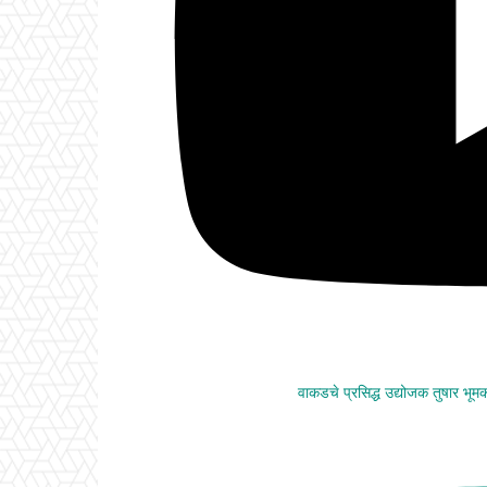
वाकडचे प्रसिद्ध उद्योजक तुषार भू