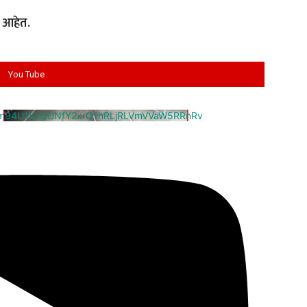
 आहेत.
You Tube
cm94U1VaQUNfY2xrQ1hRLjRLVmVVaW5RRnRv