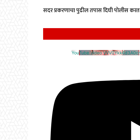
सदर प्रकरणाचा पुढील तपास दिघी पोलीस करत
YouTube Video VVV0Ykk4d3A0