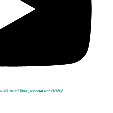
मकर यांचे अपघाती निधन , अपघाताचा थरार सीसीटीव्ही