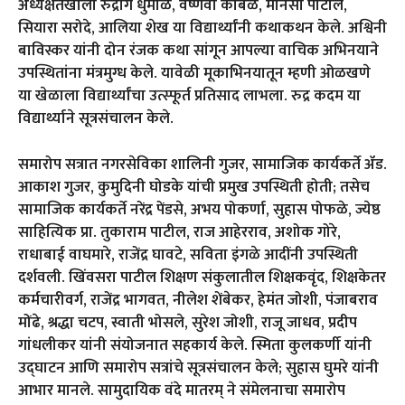
अध्यक्षतेखाली रुद्रांग धुमाळ, वैष्णवी कांबळे, मानसी पाटील,
सियारा सरोदे, आलिया शेख या विद्यार्थ्यांनी कथाकथन केले. अश्विनी
बाविस्कर यांनी दोन रंजक कथा सांगून आपल्या वाचिक अभिनयाने
उपस्थितांना मंत्रमुग्ध केले. यावेळी मूकाभिनयातून म्हणी ओळखणे
या खेळाला विद्यार्थ्यांचा उत्स्फूर्त प्रतिसाद लाभला. रुद्र कदम या
विद्यार्थ्याने सूत्रसंचालन केले.
समारोप सत्रात नगरसेविका शालिनी गुजर, सामाजिक कार्यकर्ते ॲड.
आकाश गुजर, कुमुदिनी घोडके यांची प्रमुख उपस्थिती होती; तसेच
सामाजिक कार्यकर्ते नरेंद्र पेंडसे, अभय पोकर्णा, सुहास पोफळे, ज्येष्ठ
साहित्यिक प्रा. तुकाराम पाटील, राज आहेरराव, अशोक गोरे,
राधाबाई वाघमारे, राजेंद्र घावटे, सविता इंगळे आदींनी उपस्थिती
दर्शवली. खिंवसरा पाटील शिक्षण संकुलातील शिक्षकवृंद, शिक्षकेतर
कर्मचारीवर्ग, राजेंद्र भागवत, नीलेश शेंबेकर, हेमंत जोशी, पंजाबराव
मोंढे, श्रद्धा चटप, स्वाती भोसले, सुरेश जोशी, राजू जाधव, प्रदीप
गांधलीकर यांनी संयोजनात सहकार्य केले. स्मिता कुलकर्णी यांनी
उद्घाटन आणि समारोप सत्रांचे सूत्रसंचालन केले; सुहास घुमरे यांनी
आभार मानले. सामुदायिक वंदे मातरम् ने संमेलनाचा समारोप