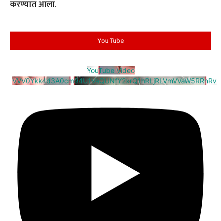
करण्यात आला.
You Tube
YouTube Video
VVV0Ykk4d3A0cm94U1VaQUNfY2xrQ1hRLjRLVmVVaW5RRnRv