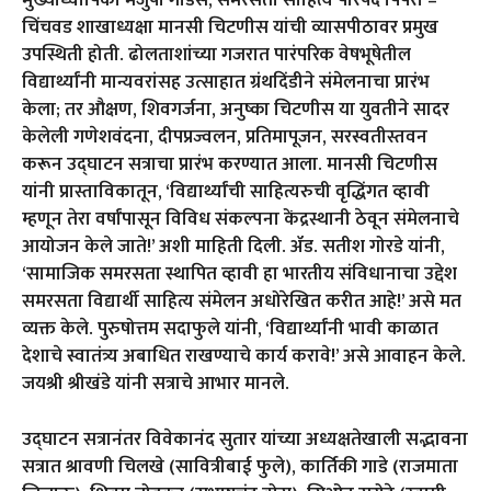
मुख्याध्यापिका मंजुषा गोडसे, समरसता साहित्य परिषद पिंपरी –
चिंचवड शाखाध्यक्षा मानसी चिटणीस यांची व्यासपीठावर प्रमुख
उपस्थिती होती. ढोलताशांच्या गजरात पारंपरिक वेषभूषेतील
विद्यार्थ्यांनी मान्यवरांसह उत्साहात ग्रंथदिंडीने संमेलनाचा प्रारंभ
केला; तर औक्षण, शिवगर्जना, अनुष्का चिटणीस या युवतीने सादर
केलेली गणेशवंदना, दीपप्रज्वलन, प्रतिमापूजन, सरस्वतीस्तवन
करून उद्घाटन सत्राचा प्रारंभ करण्यात आला. मानसी चिटणीस
यांनी प्रास्ताविकातून, ‘विद्यार्थ्यांची साहित्यरुची वृद्धिंगत व्हावी
म्हणून तेरा वर्षांपासून विविध संकल्पना केंद्रस्थानी ठेवून संमेलनाचे
आयोजन केले जाते!’ अशी माहिती दिली. ॲड. सतीश गोरडे यांनी,
‘सामाजिक समरसता स्थापित व्हावी हा भारतीय संविधानाचा उद्देश
समरसता विद्यार्थी साहित्य संमेलन अधोरेखित करीत आहे!’ असे मत
व्यक्त केले. पुरुषोत्तम सदाफुले यांनी, ‘विद्यार्थ्यांनी भावी काळात
देशाचे स्वातंत्र्य अबाधित राखण्याचे कार्य करावे!’ असे आवाहन केले.
जयश्री श्रीखंडे यांनी सत्राचे आभार मानले.
उद्घाटन सत्रानंतर विवेकानंद सुतार यांच्या अध्यक्षतेखाली सद्भावना
सत्रात श्रावणी चिलखे (सावित्रीबाई फुले), कार्तिकी गाडे (राजमाता