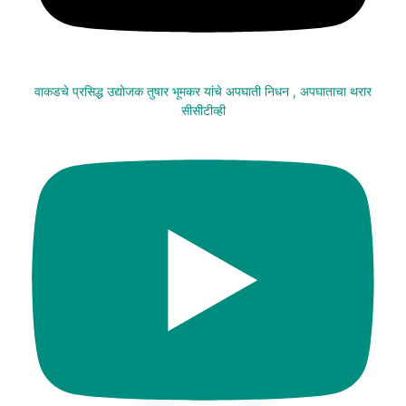
वाकडचे प्रसिद्ध उद्योजक तुषार भूमकर यांचे अपघाती निधन , अपघाताचा थरार
सीसीटीव्ही