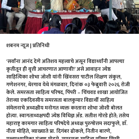
शबनम न्यूज | प्रतिनिधी
‘सर्वांना आनंद देणे अतिशय महत्त्वाचे असून विद्यार्थ्यांनी आपल्या
कृतीतून ही वृत्ती आचरणात आणावी!’ असे आवाहन ज्येष्ठ
साहित्यिका शोभा जोशी यांनी खिंवसरा पाटील शिक्षण संकुल,
गणेशनगर, थेरगाव येथे मंगळवार, दिनांक ०३ फेब्रुवारी २०२६ रोजी
केले. समरसता साहित्य परिषद, पिंपरी – चिंचवड शाखा आयोजित
तेराव्या एकदिवसीय समरसता बालकुमार विद्यार्थी साहित्य
संमेलनाचे अध्यक्षीय मनोगत व्यक्त करताना शोभा जोशी बोलत
होत्या. स्वागताध्यक्षपदी ज्येष्ठ विधिज्ञ अ‍ॅड. सतीश गोरडे होते; तसेच
महाराष्ट्र कामगार साहित्य परिषदेचे अध्यक्ष पुरुषोत्तम सदाफुले, डाॅ.
नीता मोहिते, व्याख्याते प्रा. दिगंबर ढोकले, नितीन बारणे,