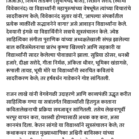
जिजाऊ), शिवम तोडकर (सुभाषचंद्र बोस), सिओन सरोदे (स्वामी
विवेकानंद) या विद्यार्थ्यांनी महापुरुषांच्या वेषभूषेत त्यांच्या विचारांचे
सादरीकरण केले; विवेकानंद सुतार यांनी, ‘आपल्या संपर्कातील
प्रत्येक व्यक्तींशी सद्भावनेने वागा!’ असे आवाहन विद्यार्थ्यांना केले.
देवयानी इंगळे या विद्यार्थिनीने सत्राचे सूत्रसंचालन केले. ज्येष्ठ
साहित्यिका संगीता पुराणिक यांच्या अध्यक्षतेखाली संपन्न झालेल्या
बाल कविसंमेलनाचा प्रारंभ कृष्णा खिल्लारे आणि सहकारी या
विद्यार्थ्यांनी सादर केलेल्या पोवाड्याने झाला. सुप्रिया ठोसर, धनश्री
हजारे, दीक्षा सरोदे, गीता निर्मळ, अंकिता धीवर, भूमिका खंडागळे,
रूपाली तायड, भूमी मोरे या विद्यार्थ्यांनी स्वरचित कवितांचे
सादरीकरण केले; तर हर्षवर्धन गाडेकरने गोष्ट सांगितली.
राजन लाखे यांनी वेगवेगळी उदाहरणे आणि काव्यपंक्ती उद्धृत करीत
साहित्यिक गप्पा या सत्रांतर्गत विद्यार्थ्यांशी हितगुज करताना
कवितालेखनाची प्रक्रिया समजावून सांगितली. तसेच लेखनापूर्वी
भरपूर वाचन करा, यशस्वी होण्यासाठी अथक कष्ट करा, असा
कानमंत्र दिला. केतन सांगडे या विद्यार्थ्याने सूत्रसंचालन केले; तर
कथाकथन सत्रात मुख्याध्यापिका अश्विनी बाविस्कर यांच्या