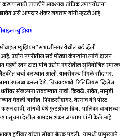
त करण्यासाठी तातडीने आवश्यक तांत्रिक उपाययोजना
ेश द्यावेत असे आमदार शंकर जगताप यांनी म्हटले आहे.
टोमोबाइल म्युझियम
”ऑटोमोबाइल म्युझियम” संभाजीनगर येथील बर्ड व्हॅली
े. उद्योग नगरीतील सर्व मोठ्या कंपन्यांना त्यांचे दालन
ग महर्षी रतन टाटा यांचे उद्योग नगरीतील सुनियोजित स्मारक
त बैठकीत चर्चा करण्यात आली. याबरोबरच पिंपळे सौदागर,
ागा उपलब्ध करून देणे. चिंचवडमध्ये रिलिजियस व्हिलेज
धर्तीवर संकल्पना राबवण्यात यावी. किवळे, रावेत, मामुर्डी
्यात घेतली जावीत. पिंपळसौदागर, थेरगाव येथे पोस्ट
न द्यावी, सांगवी येथे फुटओवर ब्रिज, पालिका बाजारच्या
शा सूचना देखील आमदार शंकर जगताप यांनी केले आहे.
्रावण हर्डीकर यांच्या सोबत बैठक पडली. यामध्ये प्रामुख्याने