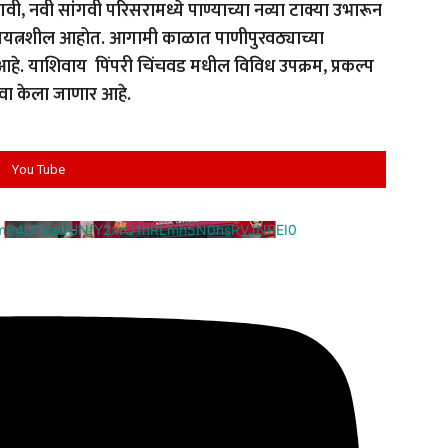
सांगवी, नवी सांगवी परिसरामध्ये पाण्याच्या नव्या टाक्या उभारून
प्रयत्नशील आहोत. आगामी काळात पाणीपुरवठ्याच्या
े. याशिवाय पिंपरी चिंचवड मधील विविध उपक्रम, प्रकल्प
ावा केला जाणार आहे.
You Tube
cm94U1VaQUNfY2xrQ1hRLmh5N0hsRVJNREI0