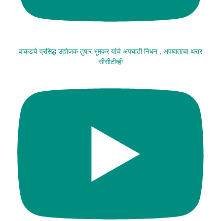
वाकडचे प्रसिद्ध उद्योजक तुषार भूमकर यांचे अपघाती निधन , अपघाताचा थरार
सीसीटीव्ही