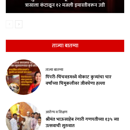
त्रासाला कंटाळून १२ मजली इमारतीवरून उडी
ताज्या बातम्या
ताज्या बातम्या
पिंपरी-चिंचवडमध्ये मोकाट कुत्र्यांचा चार
वर्षांच्या चिमुकलीवर जीवघेणा हल्ला
आरोग्य व शिक्षण
श्रीमंत भाऊसाहेब रंगारी गणपतीच्या १३५ व्या
उत्सवाची सुरुवात