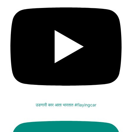
उडणारी कार आता भारतात #flayingcar