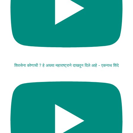
शिवसेना कोणाची ? हे अख्या महाराष्ट्राने दाखवून दिले आहे - एकनाथ शिंदे