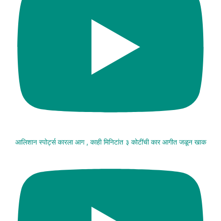
आलिशान स्पोर्ट्स कारला आग , काही मिनिटांत ३ कोटींची कार आगीत जळून खाक