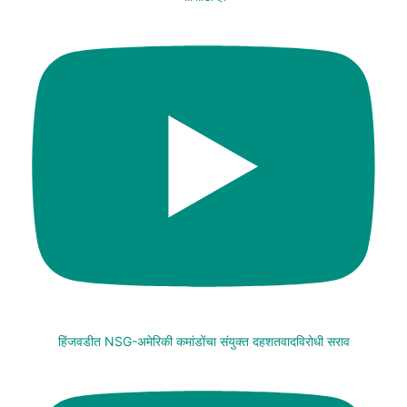
हिंजवडीत NSG-अमेरिकी कमांडोंचा संयुक्त दहशतवादविरोधी सराव