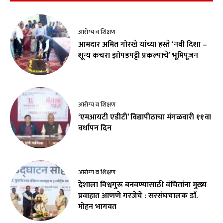
आरोग्य व शिक्षण
आमदार अमित गोरखे यांच्या हस्ते ‘नवी दिशा –
शून्य कचरा झोपडपट्टी प्रकल्पाचे’ भूमिपूजन
आरोग्य व शिक्षण
‘एमआयटी एडीटी’ विद्यापीठाचा मंगळवारी ११वा
वर्धापन दिन
आरोग्य व शिक्षण
देशाला विश्वगुरू बनवण्यासाठी वंचितांना मुख्य
प्रवाहात आणणे गरजेचे : सरसंघचालक डाॅ.
मोहन भागवत