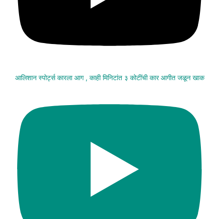
आलिशान स्पोर्ट्स कारला आग , काही मिनिटांत ३ कोटींची कार आगीत जळून खाक