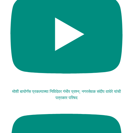
मोशी बायोगॅस प्रकल्पाच्या निविदेवर गंभीर प्रश्न; नगरसेवक संदीप वाघेरे यांची
पत्रकार परिषद