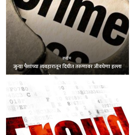
क्राईम
जुन्या पैशांच्या व्यवहारातून दिघीत तरुणावर जीवघेणा हल्ला