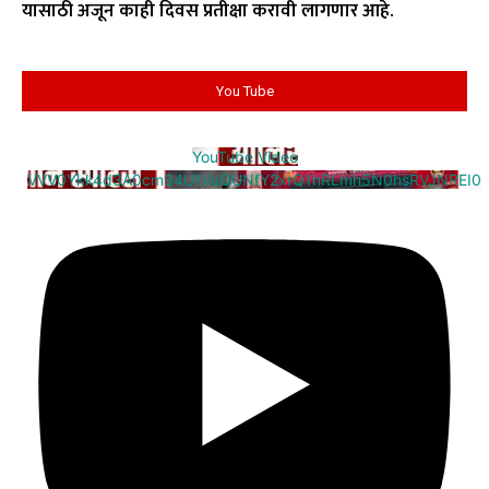
यासाठी अजून काही दिवस प्रतीक्षा करावी लागणार आहे.
You Tube
YouTube Video
VVV0Ykk4d3A0cm94U1VaQUNfY2xrQ1hRLmh5N0hsRVJNREI0