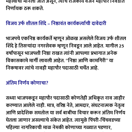
महत्त्वाची मानली जात असून, त्याचे राजकीय वजन महापौर निवडीत
निर्णायक ठरू शकते.
विजय उर्फ शीतल शिंदे – निष्ठावंत कार्यकर्त्याची दावेदारी
भाजपचे एकनिष्ठ कार्यकर्ते म्हणून ओळख असलेले विजय उर्फ शीतल
शिंदे हे तिसऱ्यांदा नगरसेवक म्हणून निवडून आले आहेत. मागील 25
वर्षांपासून भाजपशी निष्ठा राखत त्यांनी आपल्या प्रभागात अनेक
विकासकामे मार्गी लावली आहेत. “निष्ठा आणि कामगिरी” या
निकषावर त्यांचे नावही महापौर पदासाठी चर्चेत आहे.
अंतिम निर्णय कोणाचा?
सध्या भाजपकडून महापौर पदासाठी कोणतेही अधिकृत नाव जाहीर
करण्यात आलेले नाही. मात्र, वरिष्ठ नेते, आमदार, संघटनात्मक नेतृत्व
आणि प्रादेशिक समतोल या सर्व बाबींचा विचार करून अंतिम निर्णय
घेतला जाणार असल्याचे संकेत आहेत. त्यामुळे पिंपरी-चिंचवडच्या
पहिल्या नागरिकाची माळ नेमकी कोणाच्या गळ्यात पडणार,