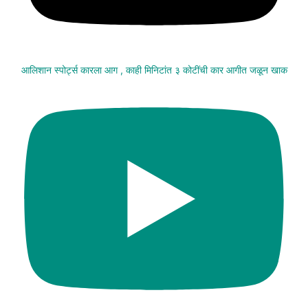
आलिशान स्पोर्ट्स कारला आग , काही मिनिटांत ३ कोटींची कार आगीत जळून खाक