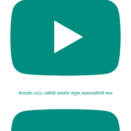
हिंजवडीत NSG-अमेरिकी कमांडोंचा संयुक्त दहशतवादविरोधी सराव