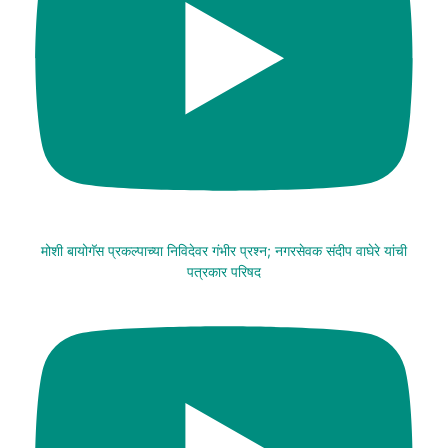
मोशी बायोगॅस प्रकल्पाच्या निविदेवर गंभीर प्रश्न; नगरसेवक संदीप वाघेरे यांची
पत्रकार परिषद