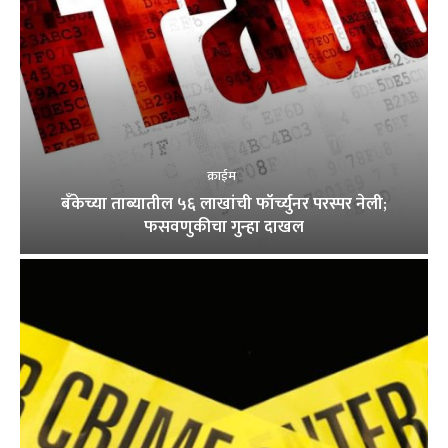
क्राईम
बँकेच्या ताब्यातील ५६ लाखांची फॉर्च्युनर परस्पर नेली;
फसवणुकीचा गुन्हा दाखल