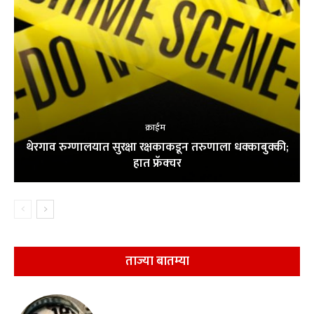
क्राईम
थेरगाव रुग्णालयात सुरक्षा रक्षकाकडून तरुणाला धक्काबुक्की;
हात फ्रॅक्चर
ताज्या बातम्या