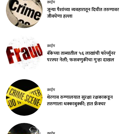
क्राईम
जुन्या पैशांच्या व्यवहारातून दिघीत तरुणावर
जीवघेणा हल्ला
क्राईम
बँकेच्या ताब्यातील ५६ लाखांची फॉर्च्युनर
परस्पर नेली; फसवणुकीचा गुन्हा दाखल
क्राईम
थेरगाव रुग्णालयात सुरक्षा रक्षकाकडून
तरुणाला धक्काबुक्की; हात फ्रॅक्चर
क्राईम