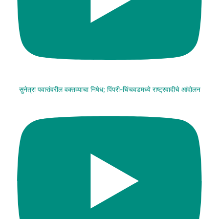
सुनेत्रा पवारांवरील वक्तव्याचा निषेध; पिंपरी-चिंचवडमध्ये राष्ट्रवादीचे आंदोलन