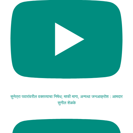
सुनेत्रा पवारांवरील वक्तव्याचा निषेध; माफी मागा, अन्यथा जनआक्रोश : आमदार
सुनील शेळके