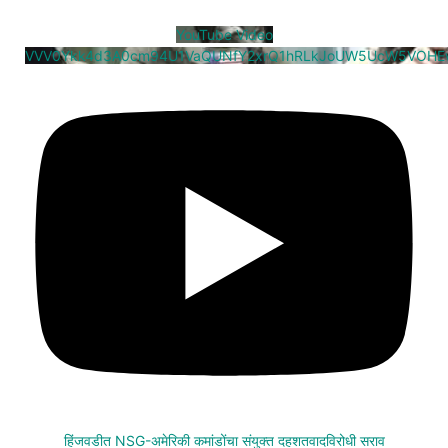
YouTube Video
VVV0Ykk4d3A0cm94U1VaQUNfY2xrQ1hRLkJoUW5UcW5VOHE
हिंजवडीत NSG-अमेरिकी कमांडोंचा संयुक्त दहशतवादविरोधी सराव