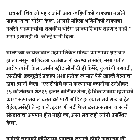
“छत्रपती शिवाजी महाराजांनी आया-बहिणींकडे वाकड्या नजरेने
पाहणाऱ्यांचा चौरंगा केला. आजही महिला भगिनींकडे वाकड्या
नजरेने पाहणाऱ्यांचा राजकीय चौरंगा झाल्याशिवाय राहणार नाही,”
असा इशाराही डॉ. कोल्हे यांनी दिला.
भाजपच्या कार्यकाळात महापालिकेत मोठ्या प्रमाणावर भ्रष्टाचार
झाला असून पालिकेला कर्जबाजारी करण्यात आले, असा गंभीर
आरोप त्यांनी केला. अर्बन स्ट्रीट सीसीटीव्ही कॅमेरे, कुत्र्यांची नसबंदी,
एसटीपी, डब्ल्यूटीई प्रकल्प अशा प्रत्येक कामात पैसे खाल्ले गेल्याचा
दावा त्यांनी केला. “एसटीपीचे काम करणाऱ्या कंपनीचा टर्नओव्हर
१५ कोटींवरून थेट १५ हजार कोटींवर गेला, हे विकासकाम म्हणायचे
का?” असा सवाल करत थर्ड पार्टी ऑडिट झाल्यास सर्व सत्य बाहेर
येईल, असेही ते म्हणाले. इंद्रायणी नदी फेसाळत असताना वारकरी
संप्रदायाचा अपमान होत नाही का, असा सवालही त्यांनी उपस्थित
केला.
यावेळी राष्ट्रवादी काँग्रेसच्या प्रवक्त्या रूपाली ठोंबरे म्हणाल्या की,