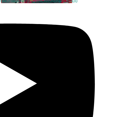
cm94U1VaQUNfY2xrQ1hRLmh5N0hsRVJNREI0