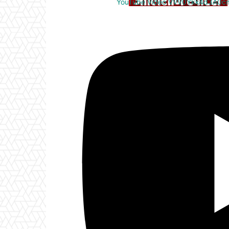
YouTube Video VVV0Ykk4d3A0