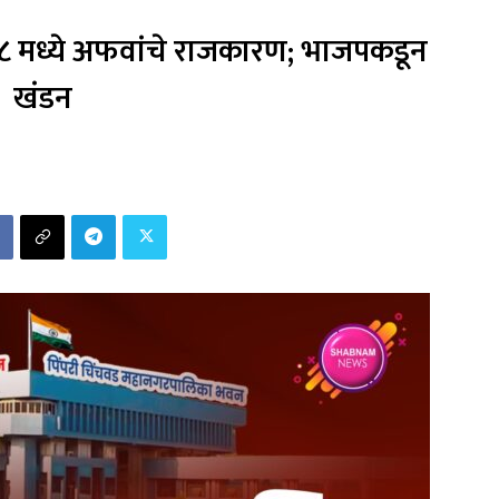
क १८ मध्ये अफवांचे राजकारण; भाजपकडून
खंडन