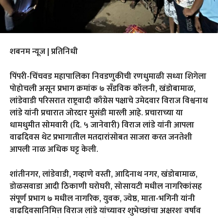
शबनम न्यूज | प्रतिनिधी
पिंपरी-चिंचवड महापालिका निवडणुकीची रणधुमाळी सध्या शिगेला
पोहोचली असून प्रभाग क्रमांक ७ सँडविक कॉलनी, खंडोबामाळ,
लांडेवाडी परिसरात राष्ट्रवादी काँग्रेस पक्षाचे उमेदवार विराज विश्वनाथ
लांडे यांनी प्रचारात जोरदार मुसंडी मारली आहे. प्रचाराच्या या
धामधुमीत सोमवारी (दि. ५ जानेवारी) विराज लांडे यांनी आपला
वाढदिवस थेट प्रभागातील मतदारांसोबत साजरा करत जनतेशी
आपली नाळ अधिक घट्ट केली.
शांतीनगर, लांडेवाडी, गव्हाणे वस्ती, आदिनाथ नगर, खंडोबामाळ,
डोळसवाडा आदी ठिकाणी घरोघरी, सोसायटी मधील नागरिकांसह
संपूर्ण प्रभाग ७ मधील नागरिक, युवक, ज्येष्ठ, माता-भगिनी यांनी
वाढदिवसानिमित्त विराज लांडे यांच्यावर शुभेच्छांचा अक्षरशः वर्षाव