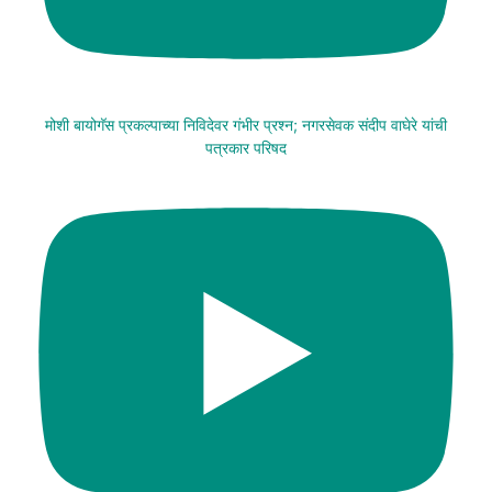
मोशी बायोगॅस प्रकल्पाच्या निविदेवर गंभीर प्रश्न; नगरसेवक संदीप वाघेरे यांची
पत्रकार परिषद