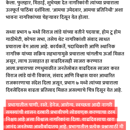
केला. फुलहार, मिठाई, शुभेच्छा देत नागरिकांनी त्यांच्या प्रचाराला
उत्स्फूर्त पाठिंबा दर्शविला. ‘आमचा उमेदवार, आमचा प्रतिनिधी’ अशा
भावना नागरिकांच्या चेहऱ्यावर दिसून येत होत्या.
सध्या प्रभाग ७ मध्ये विराज लांडे यांच्या वतीने पदयात्रा, होम टू होम
गाठीभेटी, कोपरा सभा, तसेच थेट नागरिकांशी संवाद साधत
प्रचाराला वेग आला आहे. कार्यकर्ते, पदाधिकारी आणि स्थानिक
नागरिक यांच्या सक्रिय सहभागामुळे प्रचाराला चांगलीच ऊर्जा मिळत
असून, त्याच उत्साहात हा वाढदिवसही साजरा करण्यात
आला.प्रचाराच्या रणधुमाळीत जनतेसोबत वाढदिवस साजरा करत
विराज लांडे यांनी विकास, संवाद आणि विश्वास यावर आधारित
राजकारणाचा संदेश दिला असून, प्रभाग ७ मध्ये त्यांच्या प्रचाराला
दिवसेंदिवस वाढता प्रतिसाद मिळत असल्याचे चित्र दिसून येत आहे.
प्रभागातील पाणी, रस्ते, ड्रेनेज, आरोग्य, स्वच्छता आदी नागरी
समस्यांची शासन दरबारी प्रभावीपणे सोडवणूक करण्याचा ठाम
निश्चय आहे असा विश्वास नागरिकांना दिला. वाढदिवसाचा खरा
आनंद जनतेच्या आशीर्वादातच आहे. प्रभागातील प्रत्येक प्रश्नासाठी मी