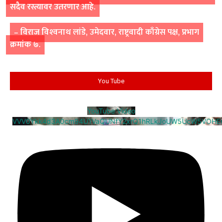
सदैव रस्त्यावर उतरणार आहे.
– विराज विश्‍वनाथ लांडे, उमेदवार, राष्ट्रवादी काँग्रेस पक्ष, प्रभाग
क्रमांक ७.
You Tube
YouTube Video
VVV0Ykk4d3A0cm94U1VaQUNfY2xrQ1hRLkJoUW5UcW5VOHE