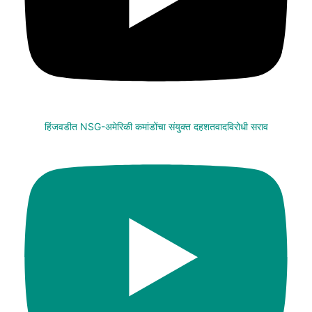
हिंजवडीत NSG-अमेरिकी कमांडोंचा संयुक्त दहशतवादविरोधी सराव