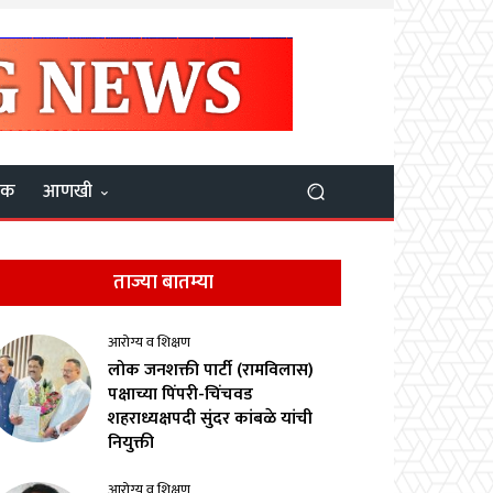
यक
आणखी
ताज्या बातम्या
आरोग्य व शिक्षण
लोक जनशक्ती पार्टी (रामविलास)
पक्षाच्या पिंपरी-चिंचवड
शहराध्यक्षपदी सुंदर कांबळे यांची
नियुक्ती
आरोग्य व शिक्षण