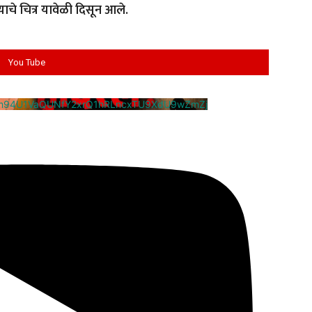
याचे चित्र यावेळी दिसून आले.
You Tube
cm94U1VaQUNfY2xrQ1hRLncxTU9XdU9wZmZj