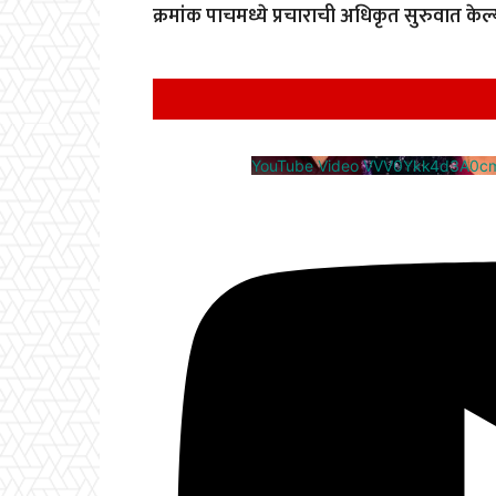
क्रमांक पाचमध्ये प्रचाराची अधिकृत सुरुवात केल्
YouTube Video VVV0Ykk4d3A0