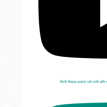
पिंपरी-चिंचवड हादरलं! पती-पत्नी आणि मुली