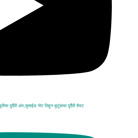
चा दुर्दैवी अंत,सुसाईड नोट लिहून कुटुंबाचा दुर्दैवी शेवट