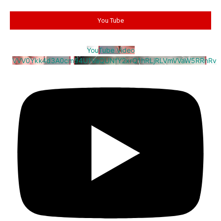
You Tube
YouTube Video
VVV0Ykk4d3A0cm94U1VaQUNfY2xrQ1hRLjRLVmVVaW5RRnRv