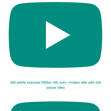
मोशी बायोगॅस प्रकल्पाच्या निविदेवर गंभीर प्रश्न; नगरसेवक संदीप वाघेरे यांची
पत्रकार परिषद