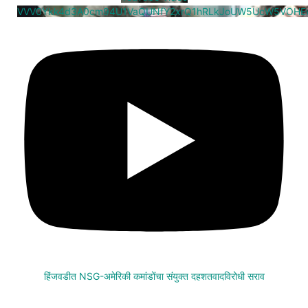
VVV0Ykk4d3A0cm94U1VaQUNfY2xrQ1hRLkJoUW5UcW5VOHE
हिंजवडीत NSG-अमेरिकी कमांडोंचा संयुक्त दहशतवादविरोधी सराव