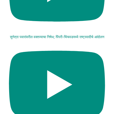
सुनेत्रा पवारांवरील वक्तव्याचा निषेध; पिंपरी-चिंचवडमध्ये राष्ट्रवादीचे आंदोलन