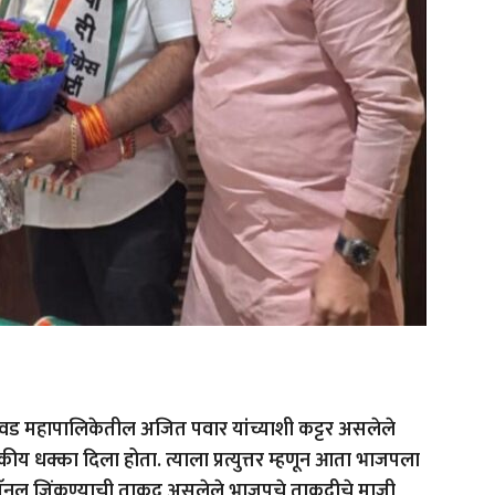
िंचवड महापालिकेतील अजित पवार यांच्याशी कट्टर असलेले
ीय धक्का दिला होता. त्याला प्रत्युत्तर म्हणून आता भाजपला
ण पॅनल जिंकण्याची ताकद असलेले भाजपचे ताकदीचे माजी