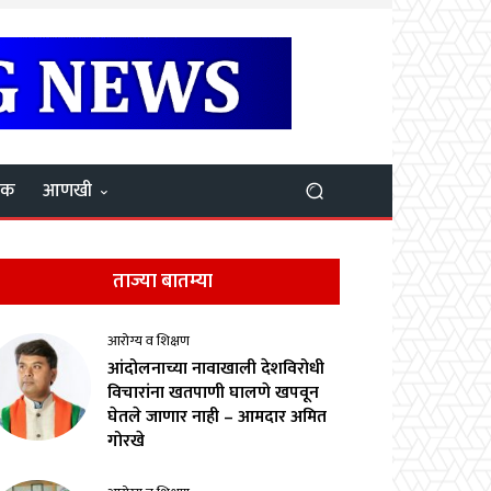
यक
आणखी
ताज्या बातम्या
आरोग्य व शिक्षण
आंदोलनाच्या नावाखाली देशविरोधी
विचारांना खतपाणी घालणे खपवून
घेतले जाणार नाही – आमदार अमित
गोरखे