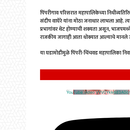
पिंपरीगाव परिसरात महापालिकेच्या निधीव्यतिरिक
संदीप वाघेरे यांना मोठा जनाधार लाभला आहे. त्या
प्रभागांवर थेट होण्याची शक्यता असून, भाजपमध्ये प्
राजकीय जागाही आता धोक्यात आल्याचे मानले 
या घडामोडीमुळे पिंपरी-चिंचवड महापालिका निवड
YouTube Video VVV0Ykk4d3A0