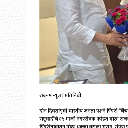
शबनम न्यूज | प्रतिनिधी
दोन दिवसांपूर्वी भारतीय जनता पक्षने पिंपरी-च
राष्ट्रवादीचे १५ माजी नगरसेवक फोडत मोठा राजक
पिंपरीगावातून मोठा धक्का बसला असून, संपूर्