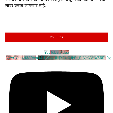
सादर करावं लागणार आहे.
You Tube
YouTube Video
VVV0Ykk4d3A0cm94U1VaQUNfY2xrQ1hRLjRLVmVVaW5RRnRv