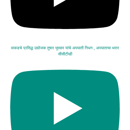
वाकडचे प्रसिद्ध उद्योजक तुषार भूमकर यांचे अपघाती निधन , अपघाताचा थरार
सीसीटीव्ही