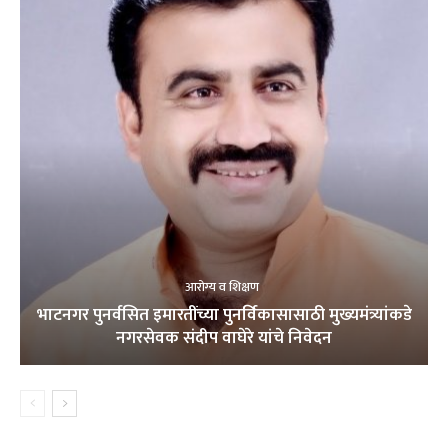
आरोग्य व शिक्षण
भाटनगर पुनर्वसित इमारतींच्या पुनर्विकासासाठी मुख्यमंत्र्यांकडे
नगरसेवक संदीप वाघेरे यांचे निवेदन