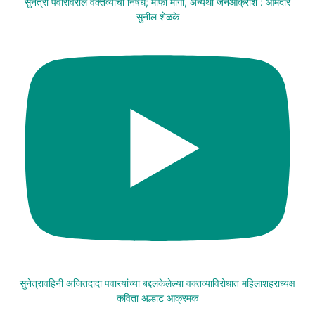
सुनेत्रा पवारांवरील वक्तव्याचा निषेध; माफी मागा, अन्यथा जनआक्रोश : आमदार
सुनील शेळके
सुनेत्रावहिनी अजितदादा पवारयांच्या बद्दलकेलेल्या वक्तव्याविरोधात महिलाशहराध्यक्ष
कविता अल्हाट आक्रमक