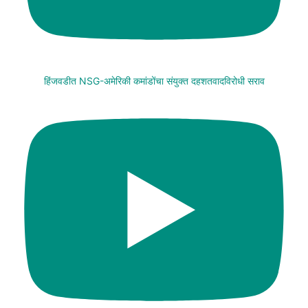
हिंजवडीत NSG-अमेरिकी कमांडोंचा संयुक्त दहशतवादविरोधी सराव