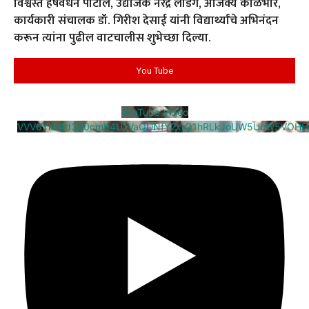
विश्वस्त हर्षवर्धन पाटील, उद्योजक नरेंद्र लांडगे, अजिंक्य काळभोर,
कार्यकारी संचालक डॉ. गिरीश देसाई यांनी विद्यार्थ्यांचे अभिनंदन
करून त्यांना पुढील वाटचालीस शुभेच्छा दिल्या.
You Tube
YouTube Video
VVV0Ykk4d3A0cm94U1VaQUNfY2xrQ1hRLkJoUW5UcW5VOHE