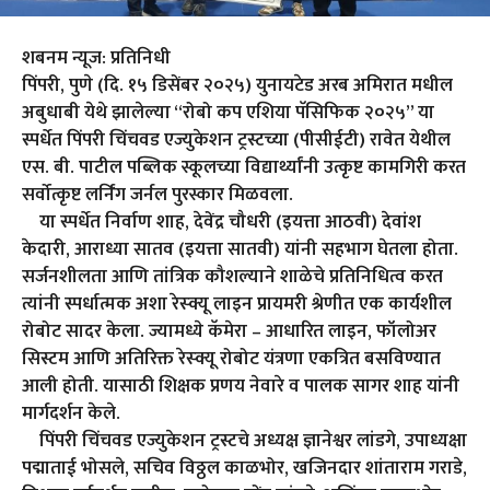
शबनम न्यूज: प्रतिनिधी
पिंपरी, पुणे (दि. १५ डिसेंबर २०२५) युनायटेड अरब अमिरात मधील
अबुधाबी येथे झालेल्या “रोबो कप एशिया पॅसिफिक २०२५” या
स्पर्धेत पिंपरी चिंचवड एज्युकेशन ट्रस्टच्या (पीसीईटी) रावेत येथील
एस. बी. पाटील पब्लिक स्कूलच्या विद्यार्थ्यांनी उत्कृष्ट कामगिरी करत
सर्वोत्कृष्ट लर्निंग जर्नल पुरस्कार मिळवला.
या स्पर्धेत निर्वाण शाह, देवेंद्र चौधरी (इयत्ता आठवी) देवांश
केदारी, आराध्या सातव (इयत्ता सातवी) यांनी सहभाग घेतला होता.
सर्जनशीलता आणि तांत्रिक कौशल्याने शाळेचे प्रतिनिधित्व करत
त्यांनी स्पर्धात्मक अशा रेस्क्यू लाइन प्रायमरी श्रेणीत एक कार्यशील
रोबोट सादर केला. ज्यामध्ये कॅमेरा – आधारित लाइन, फॉलोअर
सिस्टम आणि अतिरिक्त रेस्क्यू रोबोट यंत्रणा एकत्रित बसविण्यात
आली होती. यासाठी शिक्षक प्रणय नेवारे व पालक सागर शाह यांनी
मार्गदर्शन केले.
पिंपरी चिंचवड एज्युकेशन ट्रस्टचे अध्यक्ष ज्ञानेश्वर लांडगे, उपाध्यक्षा
पद्माताई भोसले, सचिव विठ्ठल काळभोर, खजिनदार शांताराम गराडे,