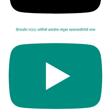
हिंजवडीत NSG-अमेरिकी कमांडोंचा संयुक्त दहशतवादविरोधी सराव