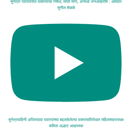
सुनेत्रा पवारांवरील वक्तव्याचा निषेध; माफी मागा, अन्यथा जनआक्रोश : आमदार
सुनील शेळके
सुनेत्रावहिनी अजितदादा पवारयांच्या बद्दलकेलेल्या वक्तव्याविरोधात महिलाशहराध्यक्ष
कविता अल्हाट आक्रमक