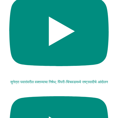
सुनेत्रा पवारांवरील वक्तव्याचा निषेध; पिंपरी-चिंचवडमध्ये राष्ट्रवादीचे आंदोलन