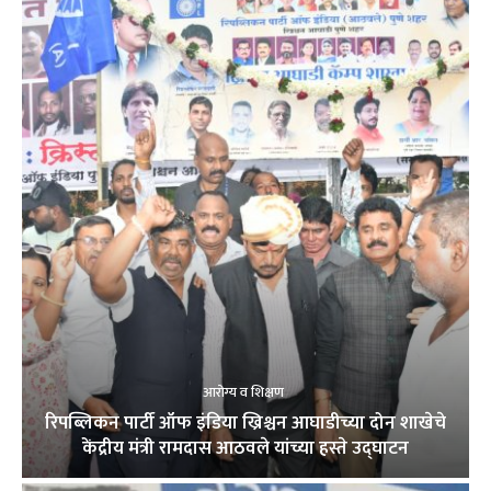
आरोग्य व शिक्षण
रिपब्लिकन पार्टी ऑफ इंडिया ख्रिश्चन आघाडीच्या दोन शाखेचे
केंद्रीय मंत्री रामदास आठवले यांच्या हस्ते उद्घाटन