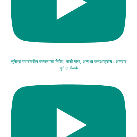
सुनेत्रा पवारांवरील वक्तव्याचा निषेध; माफी मागा, अन्यथा जनआक्रोश : आमदार
सुनील शेळके