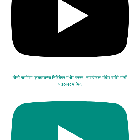
मोशी बायोगॅस प्रकल्पाच्या निविदेवर गंभीर प्रश्न; नगरसेवक संदीप वाघेरे यांची
पत्रकार परिषद