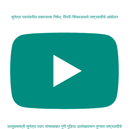
सुनेत्रा पवारांवरील वक्तव्याचा निषेध; पिंपरी-चिंचवडमध्ये राष्ट्रवादीचे आंदोलन
उपमुख्यमंत्री सुनेत्रा पवार यांच्याबाबत गुंगी गुडिया उल्लेखावरून पुण्यात राष्ट्रवादीचे