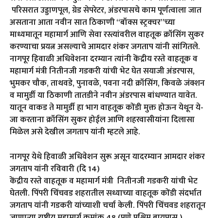
परिसरात उड्डाणपूल, ग्रेड सेपरेटर, अंडरपासचे काम पूर्णत्वाला जात
असताना आता नवीन सात ठिकाणी “बॉक्स स्ट्रक्चर”च्या
माध्यमातून महामार्ग आणि सेवा रस्त्यांवरील वाहतूक क्रॉसिंग सुकर
करण्याचा प्रयत्न असल्याचे आमदार शंकर जगताप यांनी सांगितले.
नागपूर हिवाळी अधिवेशना दरम्यान त्यांनी केंद्रीय रस्ते वाहतूक व
महामार्ग मंत्री नितीनजी गडकरी यांची भेट घेत सयाजी अंडरपास,
भुमकर चौक, ताथवडे, पुनावळे, पवना नदी क्रॉसिंग, किवळे जंक्शन
व मामुर्डी या ठिकाणी तातडीने नवीन अंडरपास बांधण्यात यावेत.
यातून वाकड ते मामुर्डी हा भाग वाहतूक कोंडी मुक्त होऊन येथून ये-
जा करताना क्रॉसिंग सुकर होईल आणि शहरवासीयांना दिलासा
मिळेल असे देखील जगताप यांनी म्हटले आहे.
नागपूर येथे हिवाळी अधिवेशन सुरू असून यादरम्यान आमदार शंकर
जगताप यांनी रविवारी (दि 14)
केंद्रीय रस्ते वाहतूक व महामार्ग मंत्री नितीनजी गडकरी यांची भेट
घेतली. पिंपरी चिंचवड शहरातील सध्याच्या वाहतूक कोंडी संदर्भात
जगताप यांनी गडकरी यांच्याशी चर्चा केली. पिंपरी चिंचवड शहरातून
जाणाऱ्या राष्ट्रीय महामार्ग क्रमांक 48 (पुणे पश्चिम बायपास )