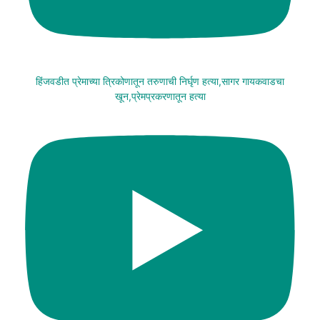
हिंजवडीत प्रेमाच्या त्रिकोणातून तरुणाची निर्घृण हत्या,सागर गायकवाडचा
खून,प्रेमप्रकरणातून हत्या