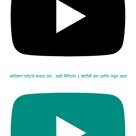
आलिशान स्पोर्ट्स कारला आग , काही मिनिटांत ३ कोटींची कार आगीत जळून खाक