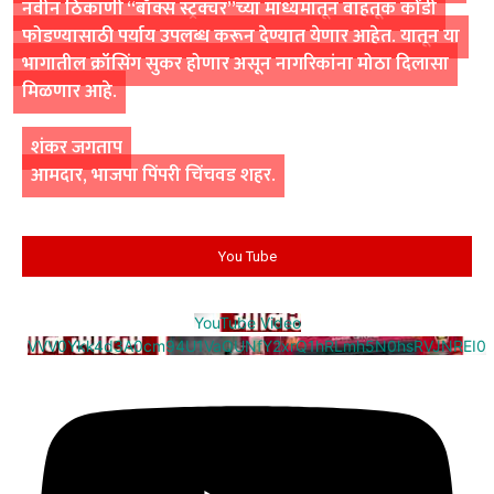
नवीन ठिकाणी “बॉक्स स्ट्रक्चर”च्या माध्यमातून वाहतूक कोंडी
फोडण्यासाठी पर्याय उपलब्ध करून देण्यात येणार आहेत. यातून या
भागातील क्रॉसिंग सुकर होणार असून नागरिकांना मोठा दिलासा
मिळणार आहे.
शंकर जगताप
आमदार, भाजपा पिंपरी चिंचवड शहर.
You Tube
YouTube Video
VVV0Ykk4d3A0cm94U1VaQUNfY2xrQ1hRLmh5N0hsRVJNREI0