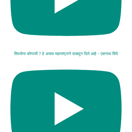
शिवसेना कोणाची ? हे अख्या महाराष्ट्राने दाखवून दिले आहे - एकनाथ शिंदे