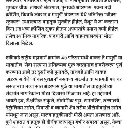
असल्याचे नागरिकांचे म्हणणे आहे.या पार्श्वभूमीवर सयाजी अंडरपास,
भुमकर चौक, ताथवडे अंडरपास, पुनावळे अंडरपास, पवना नदी
क्रॉसिंग, किवळे जंक्शन व मामुर्डी अंडरपास येथे अतिरिक्त “बॉक्स
स्ट्रक्चर” उभारल्यास वाहतूक सुरळीत होईल, येथून ये जा करताना
बिना अडथळा क्रॉसिंग सुकर होऊन अपघातांचे प्रमाण कमी होईल
तसेच स्थानिक नागरिक, पादचारी आणि वाहनचालकांना मोठा
दिलासा मिळेल.
एकीकडे राष्ट्रीय महामार्ग क्रमांक 48 परिसरामध्ये वाकड ते मामुर्डी या
भागातील सेवा रस्त्यांना अतिक्रमण मुक्त करतानाच डांबरीकरण पूर्ण
करण्यात आले तर दुसरीकडे पुनावळे, ताथवडे आणि वाकड
अंडरपास येथे “बॉक्स पुशअप” बसवण्यासंदर्भात काम प्रगती पथावर
असतानाच नव्या सात अंडरपास मुळे या भागातील वाहतुकीच्या
संदर्भात नागरिकांना मोठा दिलासा मिळणार आहे. हा महामार्ग
आयटी हब, शैक्षणिक संकुले, औद्योगिक पट्टा, टाउनशिप, रुग्णालये,
पेट्रोलियम उद्योग, निवासी व व्यापारी क्षेत्र तसेच ऑटोमोबाईल उद्योग
यांमधून जात असून, मालवाहतुकीसाठी मोठी क्षमता असणारा आहे.
पुणे शहरात वाहतूक ही दीर्घकाळापासून गंभीर समस्या असून, गेल्या