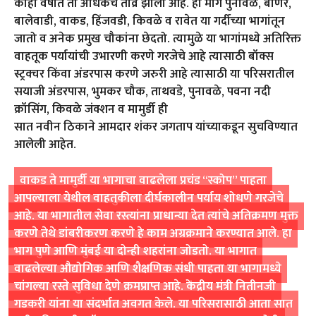
काही वर्षांत ती अधिकच तीव्र झाली आहे. हा मार्ग पुनावळे, बाणेर,
बालेवाडी, वाकड, हिंजवडी, किवळे व रावेत या गर्दीच्या भागांतून
जातो व अनेक प्रमुख चौकांना छेदतो. त्यामुळे या भागांमध्ये अतिरिक्त
वाहतूक पर्यायांची उभारणी करणे गरजेचे आहे त्यासाठी बॉक्स
स्ट्रक्चर किंवा अंडरपास करणे जरुरी आहे त्यासाठी या परिसरातील
सयाजी अंडरपास, भुमकर चौक, ताथवडे, पुनावळे, पवना नदी
क्रॉसिंग, किवळे जंक्शन व मामुर्डी ही
सात नवीन ठिकाने आमदार शंकर जगताप यांच्याकडून सुचविण्यात
आलेली आहेत.
वाकड ते मामुर्डी या भागाचा वाढलेला प्रचंड “स्कोप” पाहता
आपल्याला येथील वाहतुकीला दीर्घकालीन पर्याय शोधणे गरजेचे
आहे. या भागातील सेवा रस्त्यांना प्राधान्या देत त्यांचे अतिक्रमण मुक्त
करणे तेथे डांबरीकरण करणे हे काम अग्रक्रमाने करण्यात आले. हा
भाग पुणे आणि मुंबई या दोन्ही शहरांना जोडतो. या भागात
वाढलेल्या औद्योगिक आणि शैक्षणिक संधी पाहता या भागामध्ये
चांगल्या रस्ते सुविधा देणे क्रमप्राप्त आहे. केंद्रीय मंत्री नितीनजी
गडकरी यांना या संदर्भात अवगत केले. या परिसरासाठी आता सात