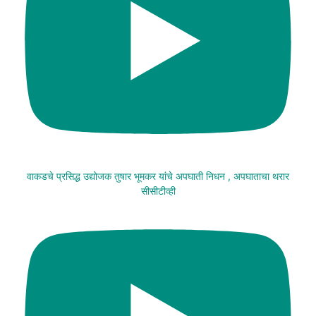
वाकडचे प्रसिद्ध उद्योजक तुषार भूमकर यांचे अपघाती निधन , अपघाताचा थरार
सीसीटीव्ही