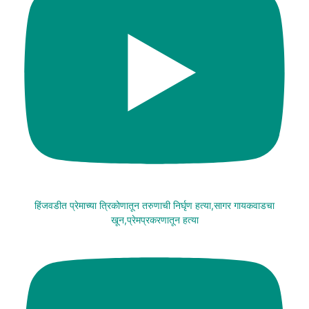
हिंजवडीत प्रेमाच्या त्रिकोणातून तरुणाची निर्घृण हत्या,सागर गायकवाडचा
खून,प्रेमप्रकरणातून हत्या