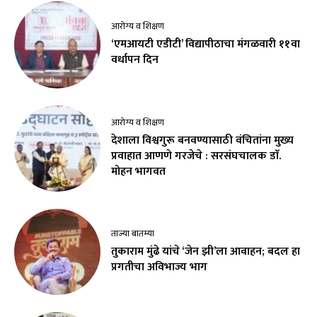
आरोग्य व शिक्षण
‘एमआयटी एडीटी’ विद्यापीठाचा मंगळवारी ११वा
वर्धापन दिन
आरोग्य व शिक्षण
देशाला विश्वगुरू बनवण्यासाठी वंचितांना मुख्य
प्रवाहात आणणे गरजेचे : सरसंघचालक डाॅ.
मोहन भागवत
ताज्या बातम्या
तुकाराम मुंढे यांचे ‘जेन झी’ला आवाहन; बदल हा
प्रगतीचा अविभाज्य भाग