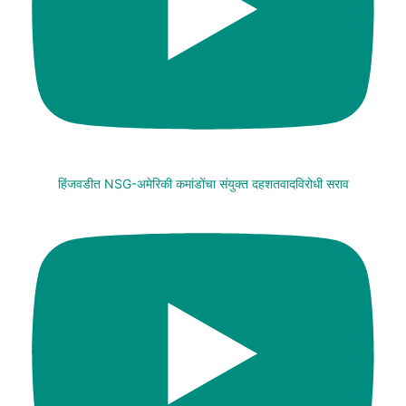
हिंजवडीत NSG-अमेरिकी कमांडोंचा संयुक्त दहशतवादविरोधी सराव