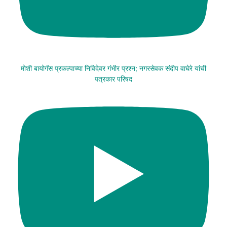
मोशी बायोगॅस प्रकल्पाच्या निविदेवर गंभीर प्रश्न; नगरसेवक संदीप वाघेरे यांची
पत्रकार परिषद