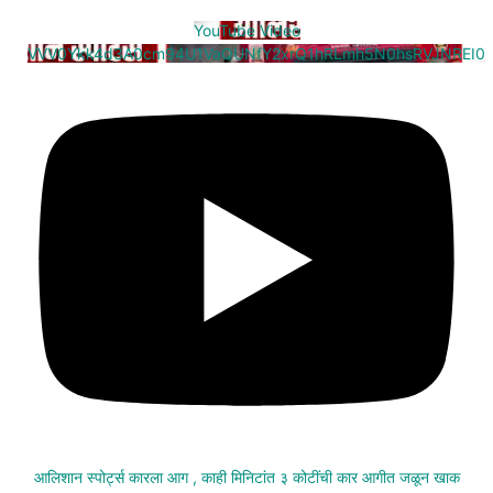
YouTube Video
VVV0Ykk4d3A0cm94U1VaQUNfY2xrQ1hRLmh5N0hsRVJNREI0
आलिशान स्पोर्ट्स कारला आग , काही मिनिटांत ३ कोटींची कार आगीत जळून खाक